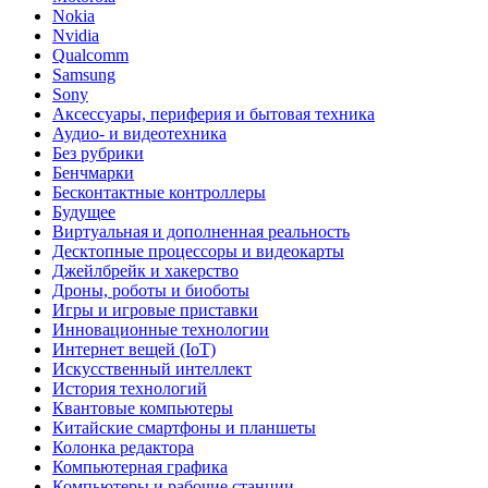
Nokia
Nvidia
Qualcomm
Samsung
Sony
Аксессуары, периферия и бытовая техника
Аудио- и видеотехника
Без рубрики
Бенчмарки
Бесконтактные контроллеры
Будущее
Виртуальная и дополненная реальность
Десктопные процессоры и видеокарты
Джейлбрейк и хакерство
Дроны, роботы и биоботы
Игры и игровые приставки
Инновационные технологии
Интернет вещей (IoT)
Искусственный интеллект
История технологий
Квантовые компьютеры
Китайские смартфоны и планшеты
Колонка редактора
Компьютерная графика
Компьютеры и рабочие станции