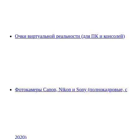
Очки виртуальной реальности (для ПК и консолей)
Фотокамеры Canon, Nikon и Sony (полнокадровые, с
2020)