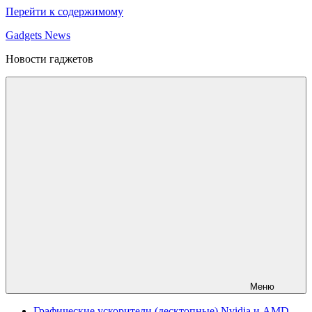
Перейти к содержимому
Gadgets News
Новости гаджетов
Меню
Графические ускорители (десктопные) Nvidia и AMD