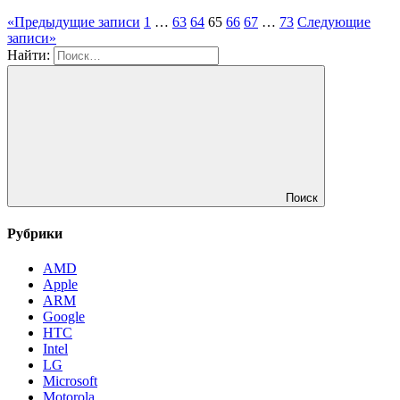
«
Предыдущие записи
1
…
63
64
65
66
67
…
73
Следующие
записи
»
Найти:
Поиск
Рубрики
AMD
Apple
ARM
Google
HTC
Intel
LG
Microsoft
Motorola