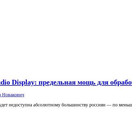
udio Display: предельная мощь для обраб
р Новакович
удет недоступна абсолютному большинству россиян — по меньш