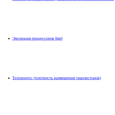
Эволюция процессоров Intel
Техпроцесс (плотность размещения транзисторов)