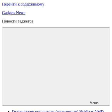
Перейти к содержимому
Gadgets News
Новости гаджетов
Меню
Графические ускорители (десктопные) Nvidia и AMD