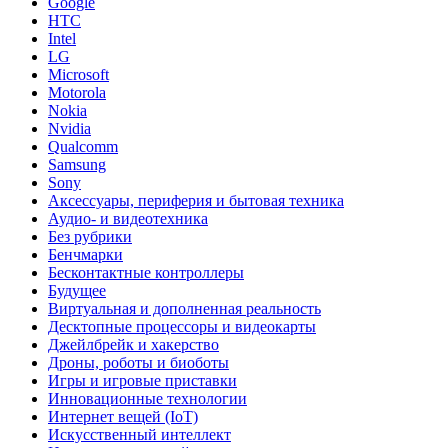
Google
HTC
Intel
LG
Microsoft
Motorola
Nokia
Nvidia
Qualcomm
Samsung
Sony
Аксессуары, периферия и бытовая техника
Аудио- и видеотехника
Без рубрики
Бенчмарки
Бесконтактные контроллеры
Будущее
Виртуальная и дополненная реальность
Десктопные процессоры и видеокарты
Джейлбрейк и хакерство
Дроны, роботы и биоботы
Игры и игровые приставки
Инновационные технологии
Интернет вещей (IoT)
Искусственный интеллект