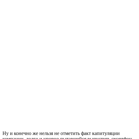
Ну и конечно же нельзя не отметить факт капитуляции
компании, долго и упорно пытавшейся выпустить смартфон