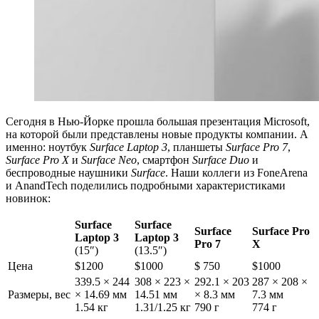
Сегодня в Нью-Йорке прошла большая презентация Microsoft,
на которой были представлены новые продукты компании. А
именно: ноутбук
Surface Laptop 3
, планшеты
Surface Pro 7
,
Surface Pro X
и
Surface Neo
, смартфон
Surface Duo
и
беспроводные наушники
Surface
. Наши коллеги из FoneArena
и AnandTech поделились подробными характеристиками
новинок:
Surface
Surface
Surface
Surface Pro
Laptop 3
Laptop 3
Pro 7
X
(15″)
(13.5″)
Цена
$1200
$1000
$ 750
$1000
339.5 × 244
308 × 223 ×
292.1 × 203
287 × 208 ×
Размеры, вес
× 14.69 мм
14.51 мм
× 8.3 мм
7.3 мм
1.54 кг
1.31/1.25 кг
790 г
774 г