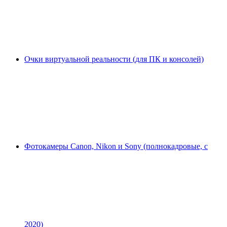
Очки виртуальной реальности (для ПК и консолей)
Фотокамеры Canon, Nikon и Sony (полнокадровые, с
2020)