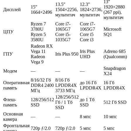
13″
13.5″
12.3″
15″
1920×2880
Дисплей
1504×2256,
1824×2736,
1664×2496
(267 ppi),
мультитач
мультитач
мультитач
Ryzen 7
Core i7-
Core i7-
3780U
1065G7
1065G7
Microsoft
ЦПУ
Ryzen 5
Core i5-
Core i5
SQ1
3580U
1035G7
Core i3
Radeon RX
Vega 11
Iris Plus
Adreno 685
ГПУ
Iris Plus 950
Radeon
UHD
(Qualcomm)
Vega 9
Snapdragon
Модем
—
—
—
X24
8/16/32 Гб
8/16 Гб
Оперативная
до 16 Гб
16 Гб
DDR4 2400
LPDDR4X
память
LPDDR4X
LPDDR4X
МГц
3733 МГц
128/256/512
Флеш-
128/256/512
до 1 Тб
Гб / 1 Тб
512 Гб SSD
память
SSD
SSD
SSD
Основная
—
—
8 мпс
10 мпс
камера
Фронтальная
720p ƒ/2.0
720p ƒ/2.0
5 мпс
5 мпс
камера