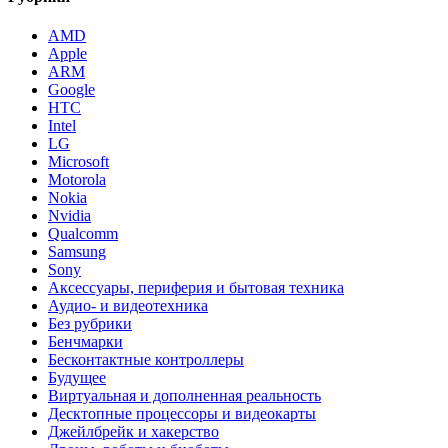
AMD
Apple
ARM
Google
HTC
Intel
LG
Microsoft
Motorola
Nokia
Nvidia
Qualcomm
Samsung
Sony
Аксессуары, периферия и бытовая техника
Аудио- и видеотехника
Без рубрики
Бенчмарки
Бесконтактные контроллеры
Будущее
Виртуальная и дополненная реальность
Десктопные процессоры и видеокарты
Джейлбрейк и хакерство