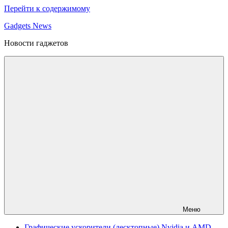
Перейти к содержимому
Gadgets News
Новости гаджетов
Меню
Графические ускорители (десктопные) Nvidia и AMD