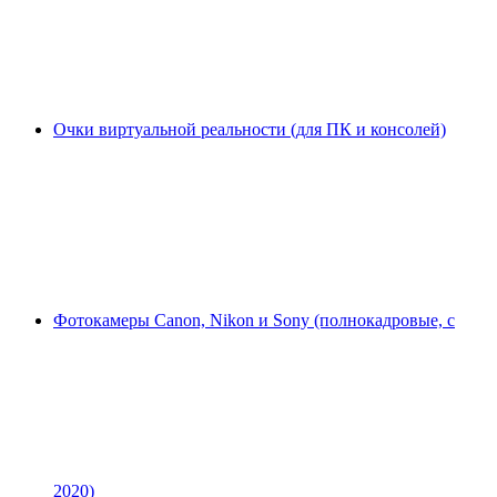
Очки виртуальной реальности (для ПК и консолей)
Фотокамеры Canon, Nikon и Sony (полнокадровые, с
2020)