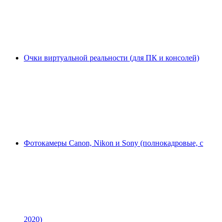
Очки виртуальной реальности (для ПК и консолей)
Фотокамеры Canon, Nikon и Sony (полнокадровые, с
2020)