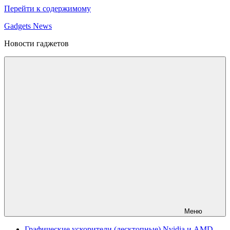
Перейти к содержимому
Gadgets News
Новости гаджетов
Меню
Графические ускорители (десктопные) Nvidia и AMD