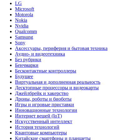
LG
Microsoft
Motorola
Nokia
Nvidia
Qualcomm
Samsung
Sony
Аксессуары, периферия и бытовая техника
Аудио- и видеотехника
Без рубрики
Бенчмарки
Бесконтактные контроллеры
Будущее
Виртуальная и дополненная реальность
Десктопные процессоры и видеокарты
Джейлбрейк и хакерство
Дроны, роботы и биоботы
Игры и игровые приставки
Инновационные технологии
Интернет вещей (IoT)
Искусственный интеллект
История технологий
Квантовые компьютеры
Китайские смартфоны и планшеты