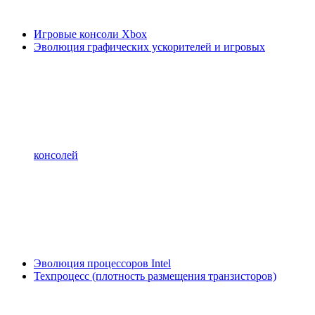
Игровые консоли Xbox
Эволюция графических ускорителей и игровых
консолей
Эволюция процессоров Intel
Техпроцесс (плотность размещения транзисторов)