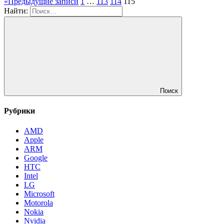
«
Предыдущие записи
1
…
113
114
115
Найти:
Поиск
Рубрики
AMD
Apple
ARM
Google
HTC
Intel
LG
Microsoft
Motorola
Nokia
Nvidia