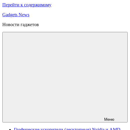
Перейти к содержимому
Gadgets News
Новости гаджетов
Меню
Графические ускорители (десктопные) Nvidia и AMD