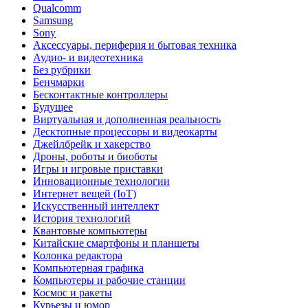
Qualcomm
Samsung
Sony
Аксессуары, периферия и бытовая техника
Аудио- и видеотехника
Без рубрики
Бенчмарки
Бесконтактные контроллеры
Будущее
Виртуальная и дополненная реальность
Десктопные процессоры и видеокарты
Джейлбрейк и хакерство
Дроны, роботы и биоботы
Игры и игровые приставки
Инновационные технологии
Интернет вещей (IoT)
Искусственный интеллект
История технологий
Квантовые компьютеры
Китайские смартфоны и планшеты
Колонка редактора
Компьютерная графика
Компьютеры и рабочие станции
Космос и ракеты
Курьезы и юмор