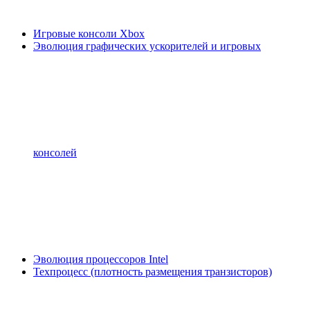
Игровые консоли Xbox
Эволюция графических ускорителей и игровых
консолей
Эволюция процессоров Intel
Техпроцесс (плотность размещения транзисторов)