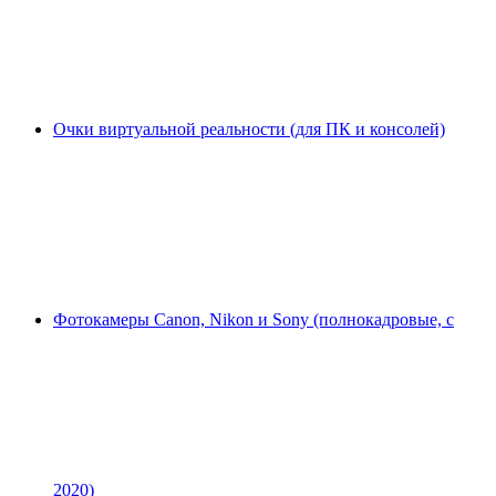
Очки виртуальной реальности (для ПК и консолей)
Фотокамеры Canon, Nikon и Sony (полнокадровые, с
2020)