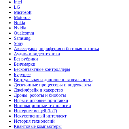
Intel
LG
Microsoft
Motorola
Nokia
Nvidia
Qualcomm
Samsung
Sony
Аксессуары, периферия и бытовая техника
Аудио- и видеотехника
Без рубрики
Бенчмарки
Бесконтактные контроллеры
Будущее
Виртуальная и дополненная реальность
Десктопные процессоры и видеокарты
Джейлбрейк и хакерство
Дроны, роботы и биоботы
Игры и игровые приставки
Инновационные технологии
Интернет вещей (IoT)
Искусственный интеллект
История технологий
Квантовые компьютеры