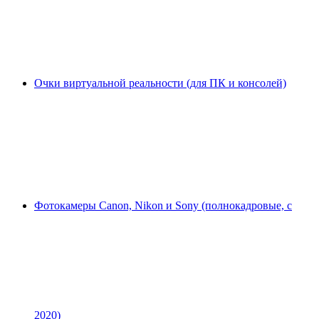
Очки виртуальной реальности (для ПК и консолей)
Фотокамеры Canon, Nikon и Sony (полнокадровые, с
2020)