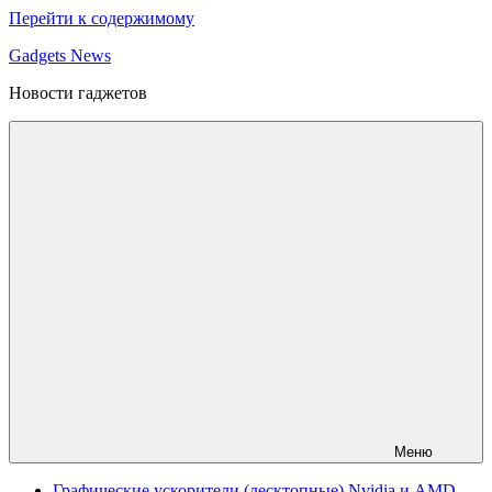
Перейти к содержимому
Gadgets News
Новости гаджетов
Меню
Графические ускорители (десктопные) Nvidia и AMD