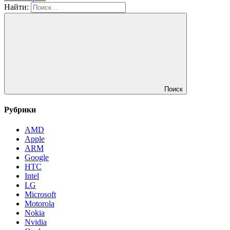
Найти:
Поиск
Рубрики
AMD
Apple
ARM
Google
HTC
Intel
LG
Microsoft
Motorola
Nokia
Nvidia