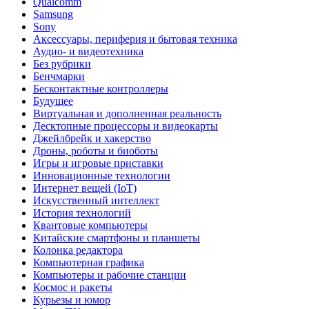
Qualcomm
Samsung
Sony
Аксессуары, периферия и бытовая техника
Аудио- и видеотехника
Без рубрики
Бенчмарки
Бесконтактные контроллеры
Будущее
Виртуальная и дополненная реальность
Десктопные процессоры и видеокарты
Джейлбрейк и хакерство
Дроны, роботы и биоботы
Игры и игровые приставки
Инновационные технологии
Интернет вещей (IoT)
Искусственный интеллект
История технологий
Квантовые компьютеры
Китайские смартфоны и планшеты
Колонка редактора
Компьютерная графика
Компьютеры и рабочие станции
Космос и ракеты
Курьезы и юмор