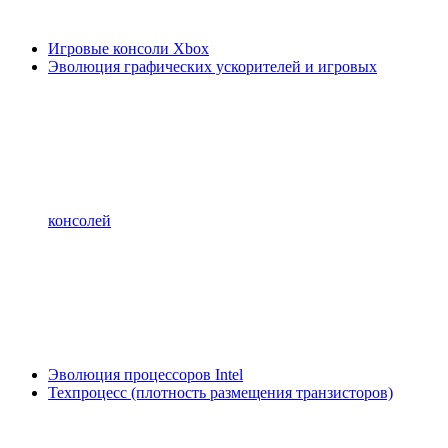
Игровые консоли Xbox
Эволюция графических ускорителей и игровых
консолей
Эволюция процессоров Intel
Техпроцесс (плотность размещения транзисторов)