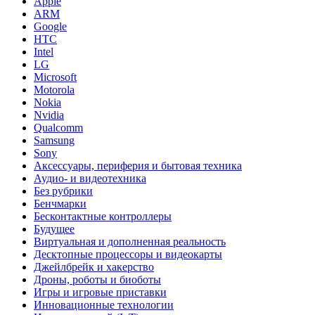
Apple
ARM
Google
HTC
Intel
LG
Microsoft
Motorola
Nokia
Nvidia
Qualcomm
Samsung
Sony
Аксессуары, периферия и бытовая техника
Аудио- и видеотехника
Без рубрики
Бенчмарки
Бесконтактные контроллеры
Будущее
Виртуальная и дополненная реальность
Десктопные процессоры и видеокарты
Джейлбрейк и хакерство
Дроны, роботы и биоботы
Игры и игровые приставки
Инновационные технологии