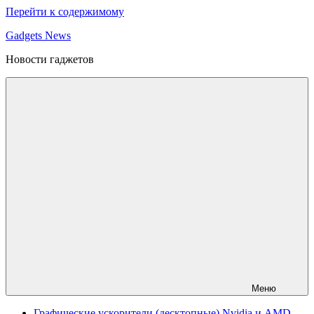
Перейти к содержимому
Gadgets News
Новости гаджетов
Меню
Графические ускорители (десктопные) Nvidia и AMD