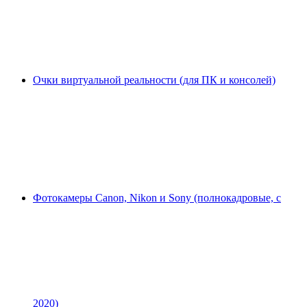
Очки виртуальной реальности (для ПК и консолей)
Фотокамеры Canon, Nikon и Sony (полнокадровые, с
2020)