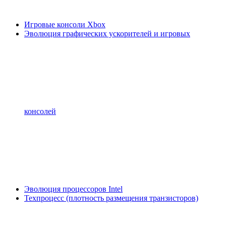
Игровые консоли Xbox
Эволюция графических ускорителей и игровых
консолей
Эволюция процессоров Intel
Техпроцесс (плотность размещения транзисторов)