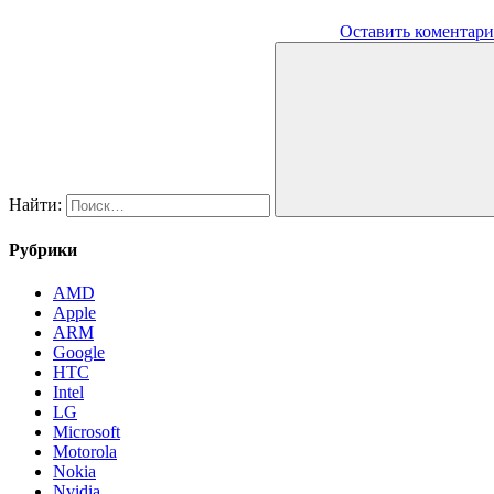
Оставить коментар
Найти:
Рубрики
AMD
Apple
ARM
Google
HTC
Intel
LG
Microsoft
Motorola
Nokia
Nvidia