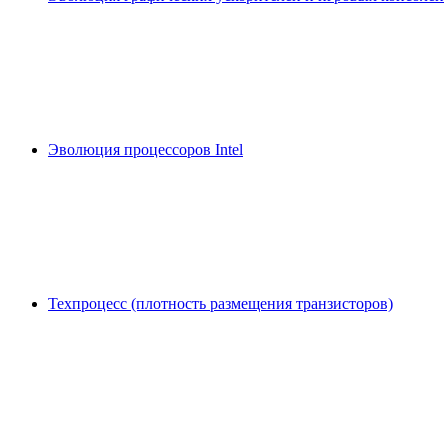
Эволюция процессоров Intel
Техпроцесс (плотность размещения транзисторов)