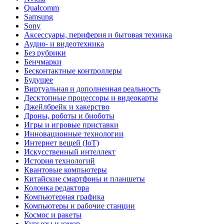
Qualcomm
Samsung
Sony
Аксессуары, периферия и бытовая техника
Аудио- и видеотехника
Без рубрики
Бенчмарки
Бесконтактные контроллеры
Будущее
Виртуальная и дополненная реальность
Десктопные процессоры и видеокарты
Джейлбрейк и хакерство
Дроны, роботы и биоботы
Игры и игровые приставки
Инновационные технологии
Интернет вещей (IoT)
Искусственный интеллект
История технологий
Квантовые компьютеры
Китайские смартфоны и планшеты
Колонка редактора
Компьютерная графика
Компьютеры и рабочие станции
Космос и ракеты
Курьезы и юмор