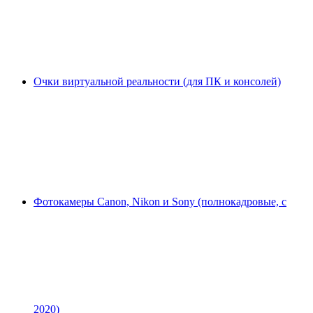
Очки виртуальной реальности (для ПК и консолей)
Фотокамеры Canon, Nikon и Sony (полнокадровые, с
2020)