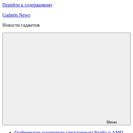
Перейти к содержимому
Gadgets News
Новости гаджетов
Меню
Графические ускорители (десктопные) Nvidia и AMD