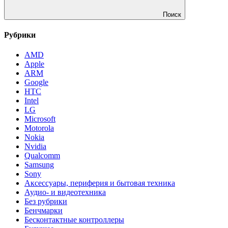
Поиск
Рубрики
AMD
Apple
ARM
Google
HTC
Intel
LG
Microsoft
Motorola
Nokia
Nvidia
Qualcomm
Samsung
Sony
Аксессуары, периферия и бытовая техника
Аудио- и видеотехника
Без рубрики
Бенчмарки
Бесконтактные контроллеры