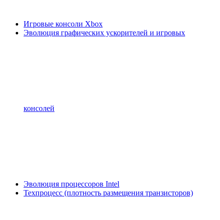
Игровые консоли Xbox
Эволюция графических ускорителей и игровых
консолей
Эволюция процессоров Intel
Техпроцесс (плотность размещения транзисторов)