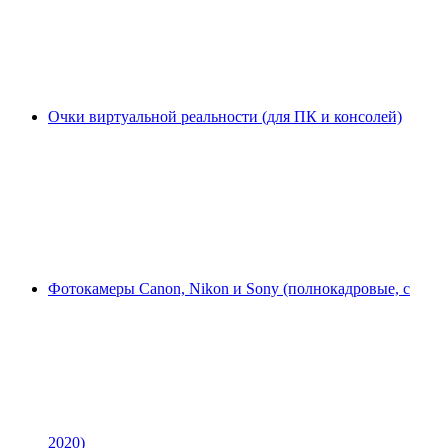
Очки виртуальной реальности (для ПК и консолей)
Фотокамеры Canon, Nikon и Sony (полнокадровые, с
2020)