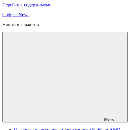
Перейти к содержимому
Gadgets News
Новости гаджетов
Меню
Графические ускорители (десктопные) Nvidia и AMD