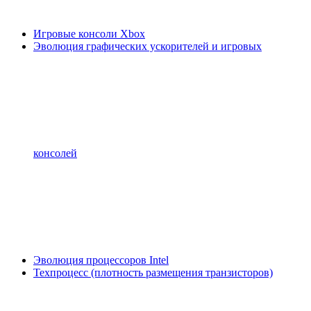
Игровые консоли Xbox
Эволюция графических ускорителей и игровых
консолей
Эволюция процессоров Intel
Техпроцесс (плотность размещения транзисторов)