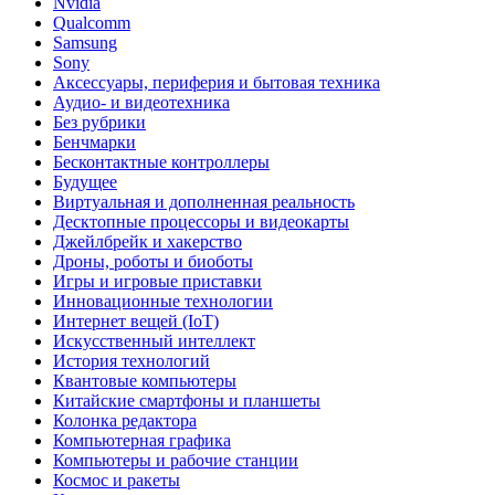
Nvidia
Qualcomm
Samsung
Sony
Аксессуары, периферия и бытовая техника
Аудио- и видеотехника
Без рубрики
Бенчмарки
Бесконтактные контроллеры
Будущее
Виртуальная и дополненная реальность
Десктопные процессоры и видеокарты
Джейлбрейк и хакерство
Дроны, роботы и биоботы
Игры и игровые приставки
Инновационные технологии
Интернет вещей (IoT)
Искусственный интеллект
История технологий
Квантовые компьютеры
Китайские смартфоны и планшеты
Колонка редактора
Компьютерная графика
Компьютеры и рабочие станции
Космос и ракеты