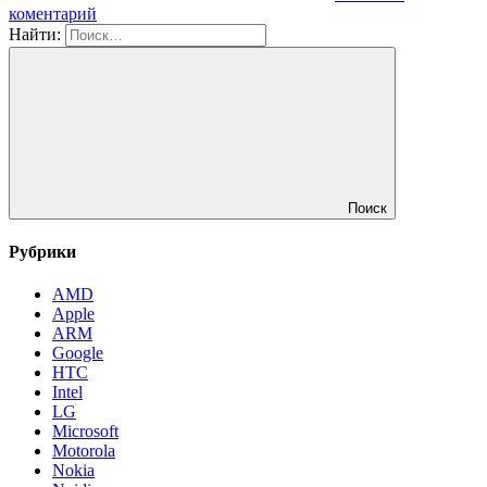
коментарий
Найти:
Поиск
Рубрики
AMD
Apple
ARM
Google
HTC
Intel
LG
Microsoft
Motorola
Nokia