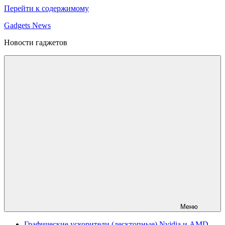
Перейти к содержимому
Gadgets News
Новости гаджетов
Меню
Графические ускорители (десктопные) Nvidia и AMD