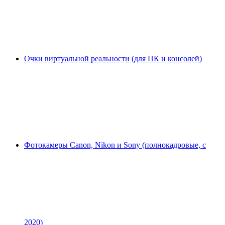
Очки виртуальной реальности (для ПК и консолей)
Фотокамеры Canon, Nikon и Sony (полнокадровые, с
2020)