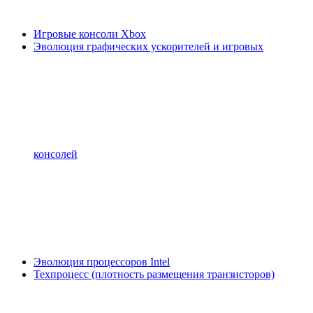
Игровые консоли Xbox
Эволюция графических ускорителей и игровых
консолей
Эволюция процессоров Intel
Техпроцесс (плотность размещения транзисторов)