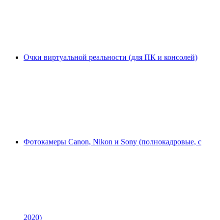
Очки виртуальной реальности (для ПК и консолей)
Фотокамеры Canon, Nikon и Sony (полнокадровые, с
2020)