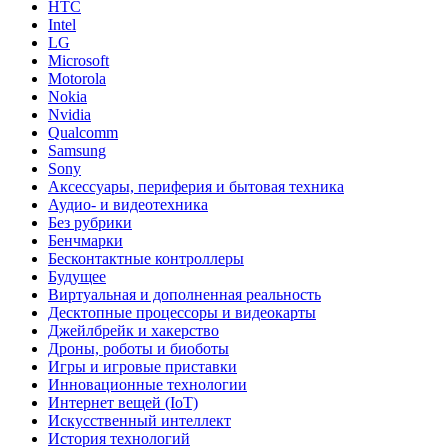
HTC
Intel
LG
Microsoft
Motorola
Nokia
Nvidia
Qualcomm
Samsung
Sony
Аксессуары, периферия и бытовая техника
Аудио- и видеотехника
Без рубрики
Бенчмарки
Бесконтактные контроллеры
Будущее
Виртуальная и дополненная реальность
Десктопные процессоры и видеокарты
Джейлбрейк и хакерство
Дроны, роботы и биоботы
Игры и игровые приставки
Инновационные технологии
Интернет вещей (IoT)
Искусственный интеллект
История технологий