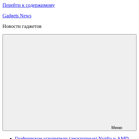
Перейти к содержимому
Gadgets News
Новости гаджетов
Меню
Графические ускорители (десктопные) Nvidia и AMD