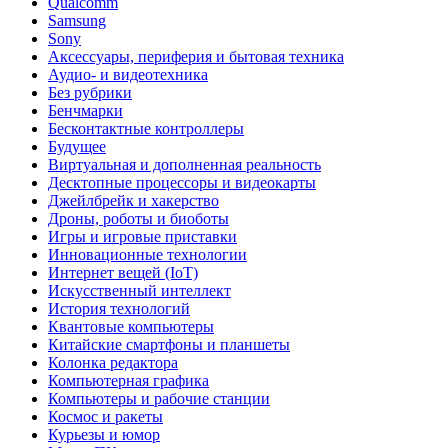
Qualcomm
Samsung
Sony
Аксессуары, периферия и бытовая техника
Аудио- и видеотехника
Без рубрики
Бенчмарки
Бесконтактные контроллеры
Будущее
Виртуальная и дополненная реальность
Десктопные процессоры и видеокарты
Джейлбрейк и хакерство
Дроны, роботы и биоботы
Игры и игровые приставки
Инновационные технологии
Интернет вещей (IoT)
Искусственный интеллект
История технологий
Квантовые компьютеры
Китайские смартфоны и планшеты
Колонка редактора
Компьютерная графика
Компьютеры и рабочие станции
Космос и ракеты
Курьезы и юмор