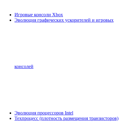
Игровые консоли Xbox
Эволюция графических ускорителей и игровых
консолей
Эволюция процессоров Intel
Техпроцесс (плотность размещения транзисторов)