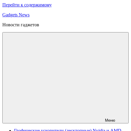
Перейти к содержимому
Gadgets News
Новости гаджетов
Меню
Графические ускорители (десктопные) Nvidia и AMD