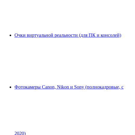
Очки виртуальной реальности (для ПК и консолей)
Фотокамеры Canon, Nikon и Sony (полнокадровые, с
2020)