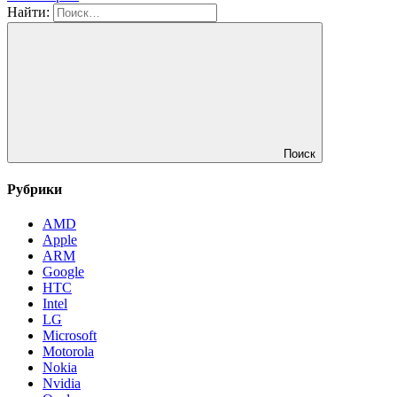
Найти:
Поиск
Рубрики
AMD
Apple
ARM
Google
HTC
Intel
LG
Microsoft
Motorola
Nokia
Nvidia