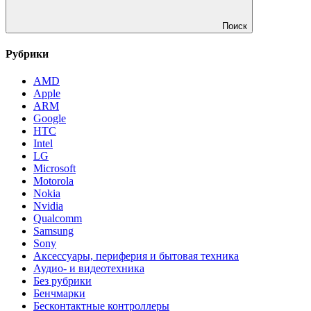
Поиск
Рубрики
AMD
Apple
ARM
Google
HTC
Intel
LG
Microsoft
Motorola
Nokia
Nvidia
Qualcomm
Samsung
Sony
Аксессуары, периферия и бытовая техника
Аудио- и видеотехника
Без рубрики
Бенчмарки
Бесконтактные контроллеры