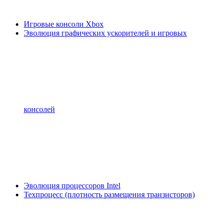
Игровые консоли Xbox
Эволюция графических ускорителей и игровых
консолей
Эволюция процессоров Intel
Техпроцесс (плотность размещения транзисторов)