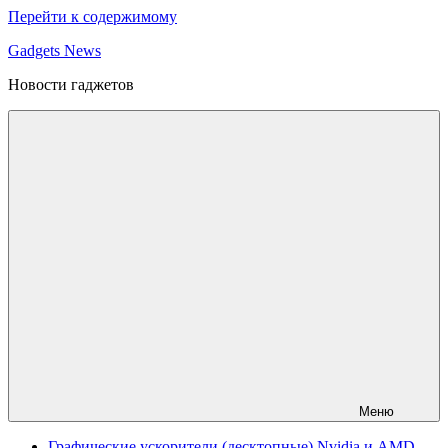
Перейти к содержимому
Gadgets News
Новости гаджетов
Меню
Графические ускорители (десктопные) Nvidia и AMD