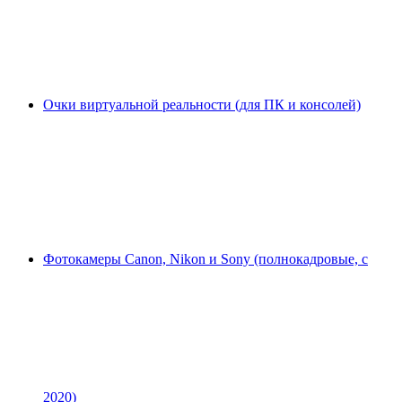
Очки виртуальной реальности (для ПК и консолей)
Фотокамеры Canon, Nikon и Sony (полнокадровые, с
2020)