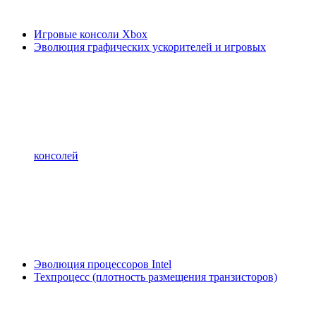
Игровые консоли Xbox
Эволюция графических ускорителей и игровых
консолей
Эволюция процессоров Intel
Техпроцесс (плотность размещения транзисторов)