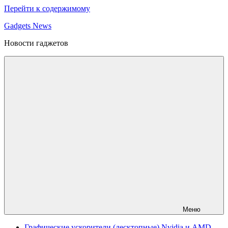
Перейти к содержимому
Gadgets News
Новости гаджетов
Меню
Графические ускорители (десктопные) Nvidia и AMD