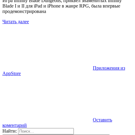
Игра Infinity Blade Dungeons, приквел знаменитых Infinity
Blade I и II для iPad и iPhone в жанре RPG, была впервые
продемонстрирована
Читать далее
Приложения из
AppStore
Оставить
коментарий
Найти: