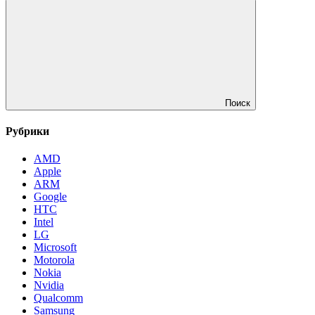
Поиск
Рубрики
AMD
Apple
ARM
Google
HTC
Intel
LG
Microsoft
Motorola
Nokia
Nvidia
Qualcomm
Samsung