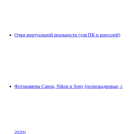
Очки виртуальной реальности (для ПК и консолей)
Фотокамеры Canon, Nikon и Sony (полнокадровые, с
2020)