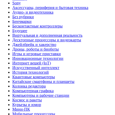
Sony
Аксессуары, периферия и бытовая техника
Аудио- и видеотехника
Без рубрики
Бенчмарки
Бесконтактные контроллеры
Будущее
Виртуальная и дополненная реальность
Десктопные процессоры и видеокарты
Джейлбрейк и хакерство
Дроны, роботы и биоботы
Игры и игровые приставки
Инновационные технологии
Интернет вещей (IoT)
Искусственный интеллект
История технологий
Квантовые компьютеры
Китайские смартфоны и планшеты
Колонка редактора
Компьютерная графика
Компьютеры и рабочие станции
Космос и ракеты
Курьезы и юмор
Мини-ПК
Мобильные процессоры