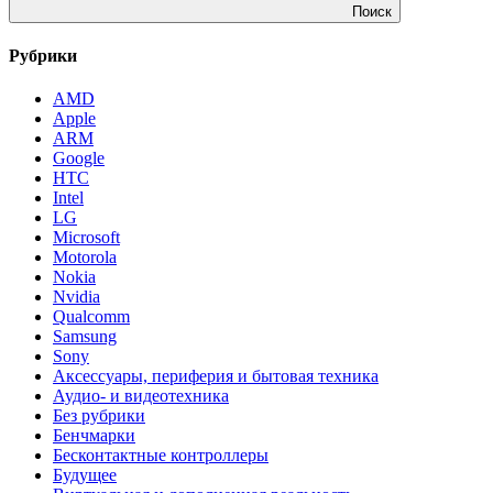
Поиск
Рубрики
AMD
Apple
ARM
Google
HTC
Intel
LG
Microsoft
Motorola
Nokia
Nvidia
Qualcomm
Samsung
Sony
Аксессуары, периферия и бытовая техника
Аудио- и видеотехника
Без рубрики
Бенчмарки
Бесконтактные контроллеры
Будущее