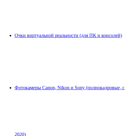
Очки виртуальной реальности (для ПК и консолей)
Фотокамеры Canon, Nikon и Sony (полнокадровые, с
2020)