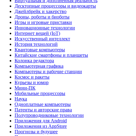
Виртуальная и дополненная реальность
Десктопные процессоры и видеокарты
Джейлбрейк и хакерство
Дроны, роботы и биоботы
Игры и игровые приставки
Инновационные технологии
Интернет вещей (IoT)
Искусственный интеллект
История технологий
Квантовые компьютеры
Китайские смартфоны и планшеты
Колонка редактора
Компьютерная графика
Компьютеры и рабочие станции
Космос и ракеты
Курьезы и юмор
Мини-ПК
Мобильные процессоры
Наука
Одноплатные компьютеры
Патенты и авторские права
Полупроводниковые технологии
Приложения для Android
Приложения из AppStore
Прогнозы и будущее