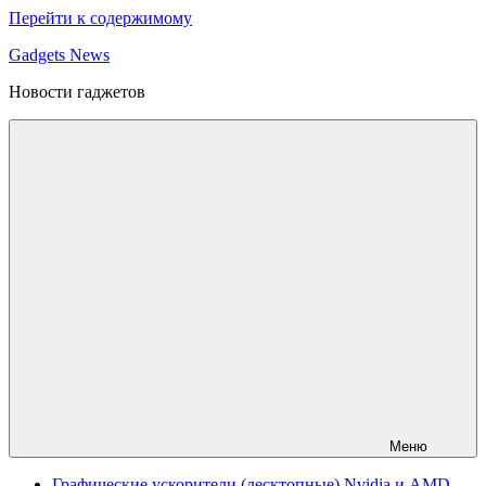
Перейти к содержимому
Gadgets News
Новости гаджетов
Меню
Графические ускорители (десктопные) Nvidia и AMD