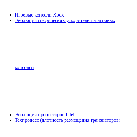
Игровые консоли Xbox
Эволюция графических ускорителей и игровых
консолей
Эволюция процессоров Intel
Техпроцесс (плотность размещения транзисторов)