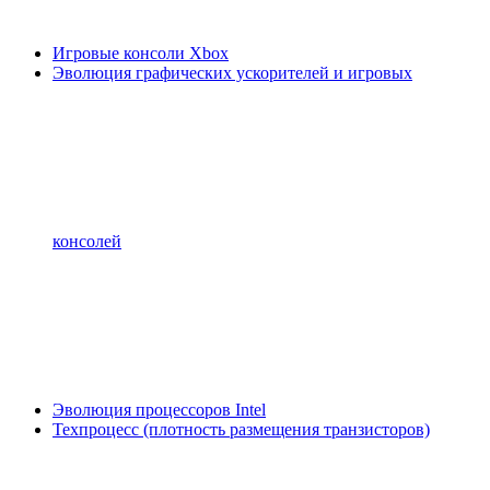
Игровые консоли Xbox
Эволюция графических ускорителей и игровых
консолей
Эволюция процессоров Intel
Техпроцесс (плотность размещения транзисторов)