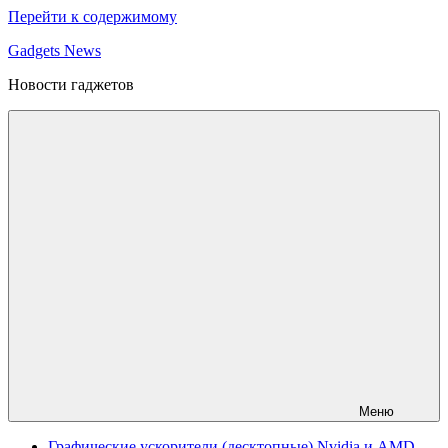
Перейти к содержимому
Gadgets News
Новости гаджетов
Меню
Графические ускорители (десктопные) Nvidia и AMD