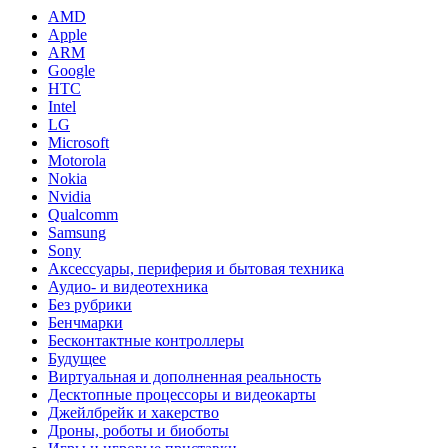
AMD
Apple
ARM
Google
HTC
Intel
LG
Microsoft
Motorola
Nokia
Nvidia
Qualcomm
Samsung
Sony
Аксессуары, периферия и бытовая техника
Аудио- и видеотехника
Без рубрики
Бенчмарки
Бесконтактные контроллеры
Будущее
Виртуальная и дополненная реальность
Десктопные процессоры и видеокарты
Джейлбрейк и хакерство
Дроны, роботы и биоботы