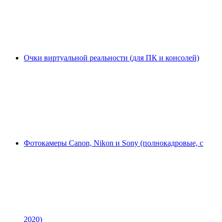
Очки виртуальной реальности (для ПК и консолей)
Фотокамеры Canon, Nikon и Sony (полнокадровые, с
2020)