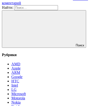
коментарий
Найти:
Поиск
Рубрики
AMD
Apple
ARM
Google
HTC
Intel
LG
Microsoft
Motorola
Nokia