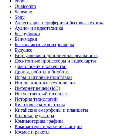
Nvidia
Qualcomm
Samsung
Sony
Аксессуары, периферия и бытовая техника
Аудио- и видеотехника
Без рубрики
Бенчмарки
Бесконтактные контроллеры
Будущее
Виртуальная и дополненная реальность
Десктопные процессоры и видеокарты
Джейлбрейк и хакерство
Дроны, роботы и биоботы
Игры и игровые приставки
Инновационные технологии
Интернет вещей (IoT)
Искусственный интеллект
История технологий
Квантовые компьютеры
Китайские смартфоны и планшеты
Колонка редактора
Компьютерная графика
Компьютеры и рабочие станции
Космос и ракеты