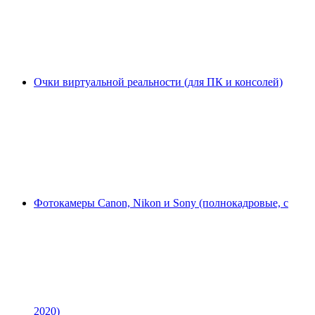
Очки виртуальной реальности (для ПК и консолей)
Фотокамеры Canon, Nikon и Sony (полнокадровые, с
2020)