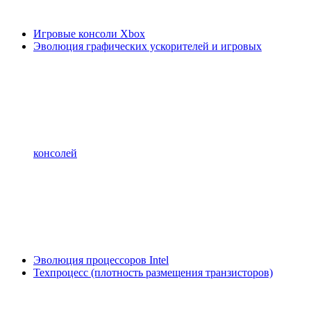
Игровые консоли Xbox
Эволюция графических ускорителей и игровых
консолей
Эволюция процессоров Intel
Техпроцесс (плотность размещения транзисторов)