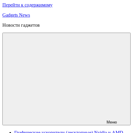
Перейти к содержимому
Gadgets News
Новости гаджетов
Меню
Графические ускорители (десктопные) Nvidia и AMD