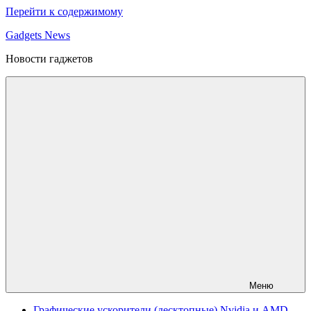
Перейти к содержимому
Gadgets News
Новости гаджетов
Меню
Графические ускорители (десктопные) Nvidia и AMD