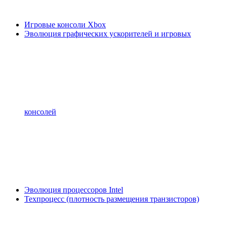
Игровые консоли Xbox
Эволюция графических ускорителей и игровых
консолей
Эволюция процессоров Intel
Техпроцесс (плотность размещения транзисторов)