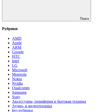
Поиск
Рубрики
AMD
Apple
ARM
Google
HTC
Intel
LG
Microsoft
Motorola
Nokia
Nvidia
Qualcomm
Samsung
Sony
Аксессуары, периферия и бытовая техника
Аудио- и видеотехника
Без рубрики