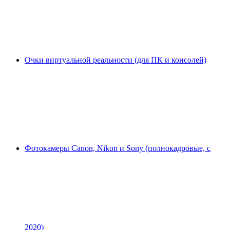
Очки виртуальной реальности (для ПК и консолей)
Фотокамеры Canon, Nikon и Sony (полнокадровые, с
2020)