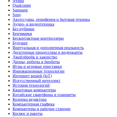
Nvidia
Qualcomm
Samsung
Sony
Аксессуары, периферия и бытовая техника
Аудио- и видеотехника
Без рубрики
Бенчмарки
Бесконтактные контроллеры
Будущее
Виртуальная и дополненная реальность
Десктопные процессоры и видеокарты
Джейлбрейк и хакерство
Дроны, роботы и биоботы
Игры и игровые приставки
Инновационные технологии
Интернет вещей (IoT)
Искусственный интеллект
История технологий
Квантовые компьютеры
Китайские смартфоны и планшеты
Колонка редактора
Компьютерная графика
Компьютеры и рабочие станции
Космос и ракеты