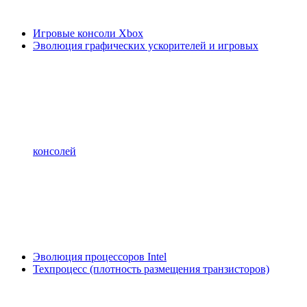
Игровые консоли Xbox
Эволюция графических ускорителей и игровых
консолей
Эволюция процессоров Intel
Техпроцесс (плотность размещения транзисторов)