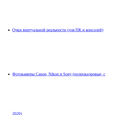
Очки виртуальной реальности (для ПК и консолей)
Фотокамеры Canon, Nikon и Sony (полнокадровые, с
2020)