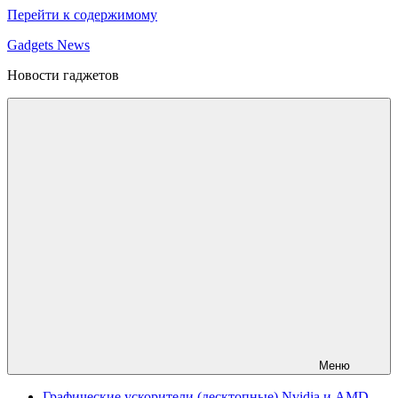
Перейти к содержимому
Gadgets News
Новости гаджетов
Меню
Графические ускорители (десктопные) Nvidia и AMD