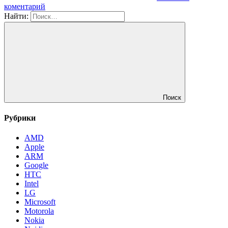
коментарий
Найти:
Поиск
Рубрики
AMD
Apple
ARM
Google
HTC
Intel
LG
Microsoft
Motorola
Nokia