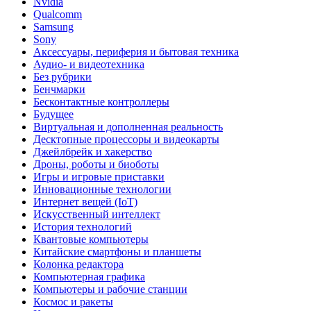
Nvidia
Qualcomm
Samsung
Sony
Аксессуары, периферия и бытовая техника
Аудио- и видеотехника
Без рубрики
Бенчмарки
Бесконтактные контроллеры
Будущее
Виртуальная и дополненная реальность
Десктопные процессоры и видеокарты
Джейлбрейк и хакерство
Дроны, роботы и биоботы
Игры и игровые приставки
Инновационные технологии
Интернет вещей (IoT)
Искусственный интеллект
История технологий
Квантовые компьютеры
Китайские смартфоны и планшеты
Колонка редактора
Компьютерная графика
Компьютеры и рабочие станции
Космос и ракеты