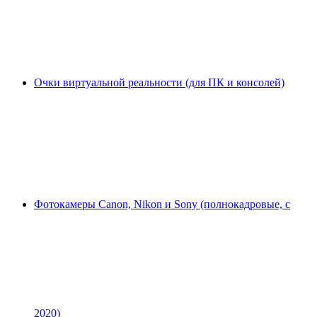
Очки виртуальной реальности (для ПК и консолей)
Фотокамеры Canon, Nikon и Sony (полнокадровые, с
2020)