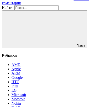
коментарий
Найти:
Поиск
Рубрики
AMD
Apple
ARM
Google
HTC
Intel
LG
Microsoft
Motorola
Nokia