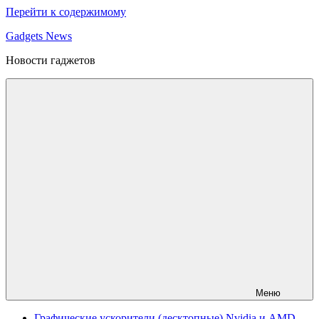
Перейти к содержимому
Gadgets News
Новости гаджетов
Меню
Графические ускорители (десктопные) Nvidia и AMD