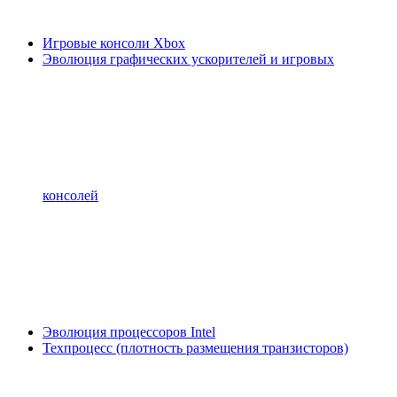
Игровые консоли Xbox
Эволюция графических ускорителей и игровых
консолей
Эволюция процессоров Intel
Техпроцесс (плотность размещения транзисторов)