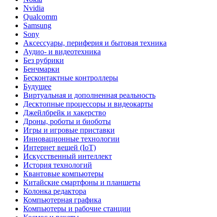
Nvidia
Qualcomm
Samsung
Sony
Аксессуары, периферия и бытовая техника
Аудио- и видеотехника
Без рубрики
Бенчмарки
Бесконтактные контроллеры
Будущее
Виртуальная и дополненная реальность
Десктопные процессоры и видеокарты
Джейлбрейк и хакерство
Дроны, роботы и биоботы
Игры и игровые приставки
Инновационные технологии
Интернет вещей (IoT)
Искусственный интеллект
История технологий
Квантовые компьютеры
Китайские смартфоны и планшеты
Колонка редактора
Компьютерная графика
Компьютеры и рабочие станции