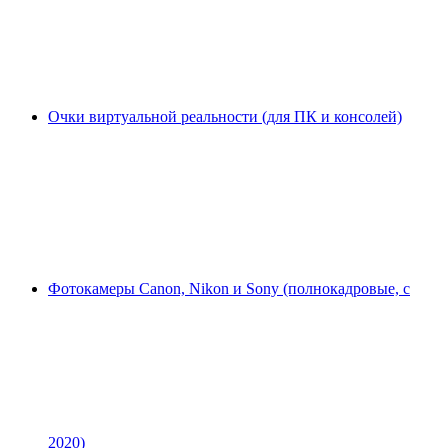
Очки виртуальной реальности (для ПК и консолей)
Фотокамеры Canon, Nikon и Sony (полнокадровые, с
2020)