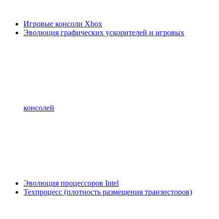
Игровые консоли Xbox
Эволюция графических ускорителей и игровых
консолей
Эволюция процессоров Intel
Техпроцесс (плотность размещения транзисторов)