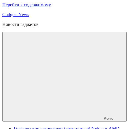
Перейти к содержимому
Gadgets News
Новости гаджетов
Меню
Графические ускорители (десктопные) Nvidia и AMD