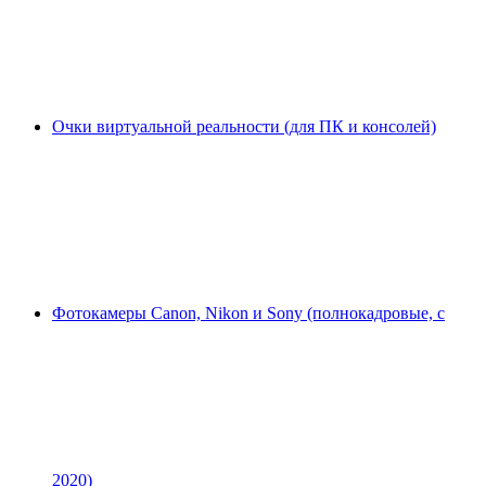
Очки виртуальной реальности (для ПК и консолей)
Фотокамеры Canon, Nikon и Sony (полнокадровые, с
2020)