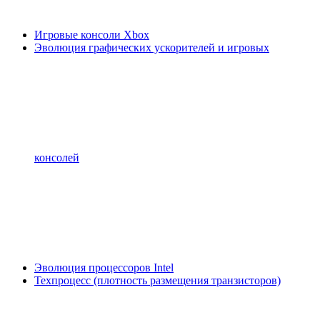
Игровые консоли Xbox
Эволюция графических ускорителей и игровых
консолей
Эволюция процессоров Intel
Техпроцесс (плотность размещения транзисторов)