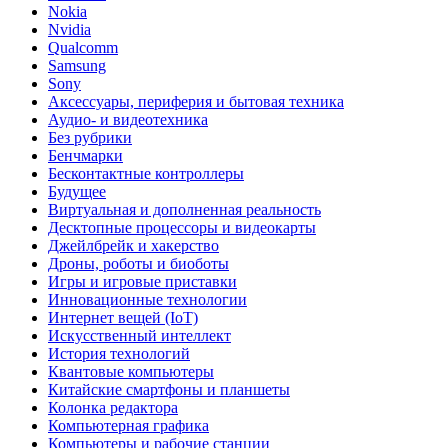
Nokia
Nvidia
Qualcomm
Samsung
Sony
Аксессуары, периферия и бытовая техника
Аудио- и видеотехника
Без рубрики
Бенчмарки
Бесконтактные контроллеры
Будущее
Виртуальная и дополненная реальность
Десктопные процессоры и видеокарты
Джейлбрейк и хакерство
Дроны, роботы и биоботы
Игры и игровые приставки
Инновационные технологии
Интернет вещей (IoT)
Искусственный интеллект
История технологий
Квантовые компьютеры
Китайские смартфоны и планшеты
Колонка редактора
Компьютерная графика
Компьютеры и рабочие станции