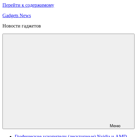
Перейти к содержимому
Gadgets News
Новости гаджетов
Меню
Графические ускорители (десктопные) Nvidia и AMD