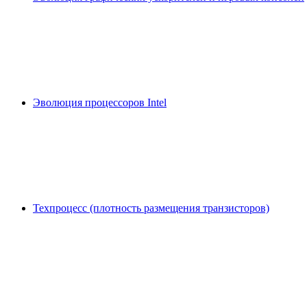
Эволюция процессоров Intel
Техпроцесс (плотность размещения транзисторов)