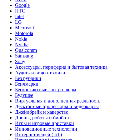
Google
HTC
Intel
LG
Microsoft
Motorola
Nokia
Nvidia
Qualcomm
Samsung
Sony
Аксессуары, периферия и бытовая техника
Аудио- и видеотехника
Без рубрики
Бенчмарки
Бесконтактные контроллеры
Будущее
Виртуальная и дополненная реальность
Десктопные процессоры и видеокарты
Джейлбрейк и хакерство
Дроны, роботы и биоботы
Игры и игровые приставки
Инновационные технологии
Интернет вещей (IoT)