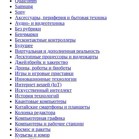
Qualcomm
Samsung
Sony
Аксессуары, периферия и бытовая техника
Аудио- и видеотехника
Без рубрики
Бенчмарки
Бесконтактные контроллеры
Будущее
Виртуальная и дополненная реальность
Десктопные процессоры и видеокарты
Джейлбрейк и хакерство
Дроны, роботы и биоботы
Игры и игровые приставки
Инновационные технологии
Интернет вещей (IoT)
Искусственный интеллект
История технологий
Квантовые компьютеры
Китайские смартфоны и планшеты
Колонка редактора
Компьютерная графика
Компьютеры и рабочие станции
Космос и ракеты
Курьезы и юмор