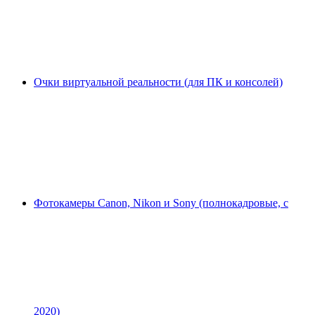
Очки виртуальной реальности (для ПК и консолей)
Фотокамеры Canon, Nikon и Sony (полнокадровые, с
2020)