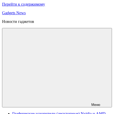
Перейти к содержимому
Gadgets News
Новости гаджетов
Меню
Графические ускорители (десктопные) Nvidia и AMD