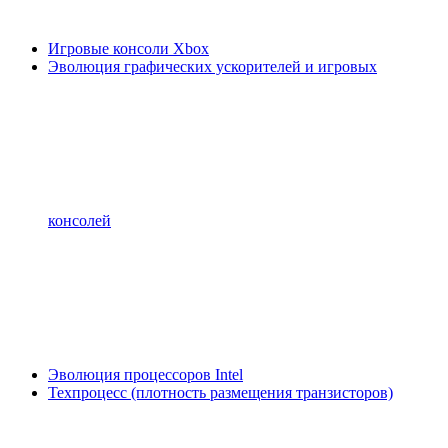
Игровые консоли Xbox
Эволюция графических ускорителей и игровых
консолей
Эволюция процессоров Intel
Техпроцесс (плотность размещения транзисторов)