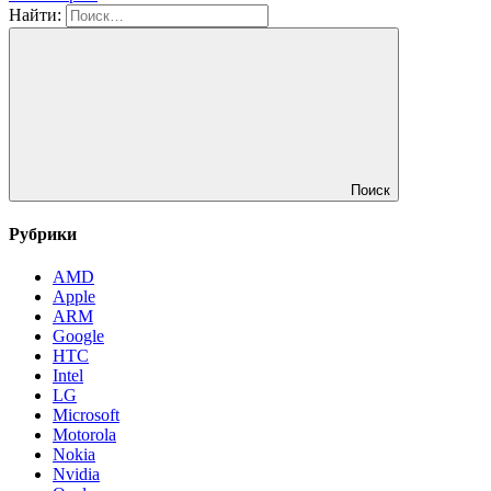
Найти:
Поиск
Рубрики
AMD
Apple
ARM
Google
HTC
Intel
LG
Microsoft
Motorola
Nokia
Nvidia