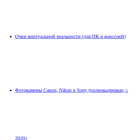
Очки виртуальной реальности (для ПК и консолей)
Фотокамеры Canon, Nikon и Sony (полнокадровые, с
2020)