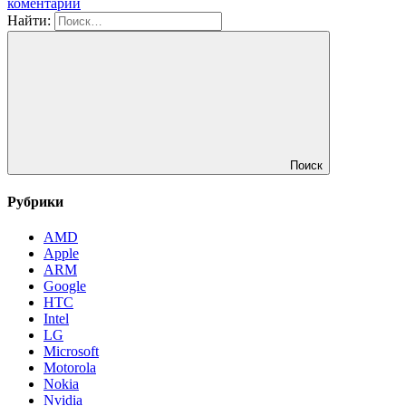
коментарий
Найти:
Поиск
Рубрики
AMD
Apple
ARM
Google
HTC
Intel
LG
Microsoft
Motorola
Nokia
Nvidia