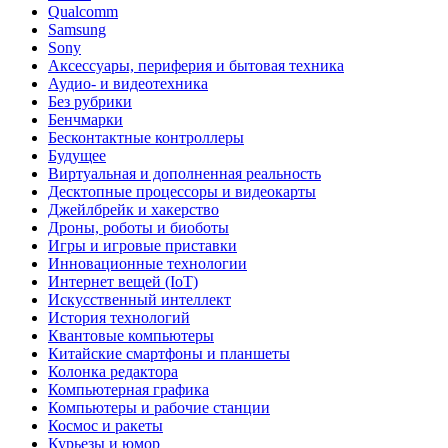
Qualcomm
Samsung
Sony
Аксессуары, периферия и бытовая техника
Аудио- и видеотехника
Без рубрики
Бенчмарки
Бесконтактные контроллеры
Будущее
Виртуальная и дополненная реальность
Десктопные процессоры и видеокарты
Джейлбрейк и хакерство
Дроны, роботы и биоботы
Игры и игровые приставки
Инновационные технологии
Интернет вещей (IoT)
Искусственный интеллект
История технологий
Квантовые компьютеры
Китайские смартфоны и планшеты
Колонка редактора
Компьютерная графика
Компьютеры и рабочие станции
Космос и ракеты
Курьезы и юмор