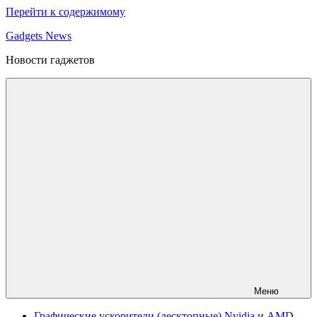
Перейти к содержимому
Gadgets News
Новости гаджетов
Меню
Графические ускорители (десктопные) Nvidia и AMD