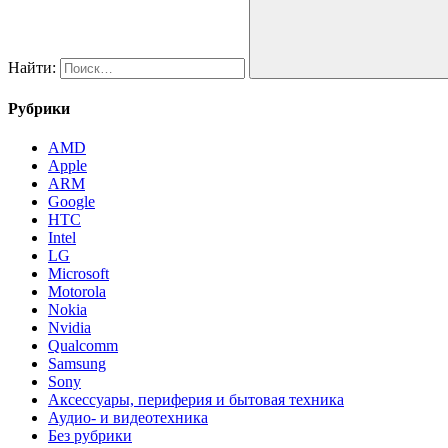
Найти:
Рубрики
AMD
Apple
ARM
Google
HTC
Intel
LG
Microsoft
Motorola
Nokia
Nvidia
Qualcomm
Samsung
Sony
Аксессуары, периферия и бытовая техника
Аудио- и видеотехника
Без рубрики