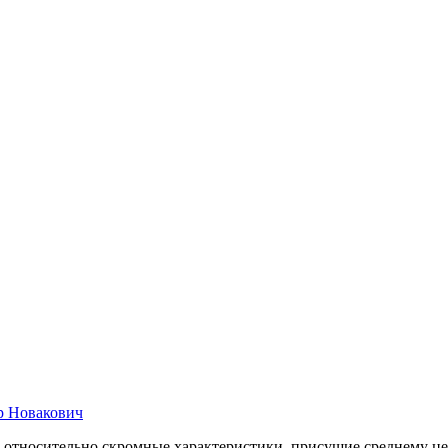
р Новакович
 относительно скромные характеристики, присущие среднему це