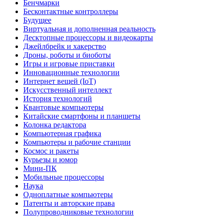
Бенчмарки
Бесконтактные контроллеры
Будущее
Виртуальная и дополненная реальность
Десктопные процессоры и видеокарты
Джейлбрейк и хакерство
Дроны, роботы и биоботы
Игры и игровые приставки
Инновационные технологии
Интернет вещей (IoT)
Искусственный интеллект
История технологий
Квантовые компьютеры
Китайские смартфоны и планшеты
Колонка редактора
Компьютерная графика
Компьютеры и рабочие станции
Космос и ракеты
Курьезы и юмор
Мини-ПК
Мобильные процессоры
Наука
Одноплатные компьютеры
Патенты и авторские права
Полупроводниковые технологии