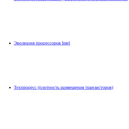
Эволюция процессоров Intel
Техпроцесс (плотность размещения транзисторов)