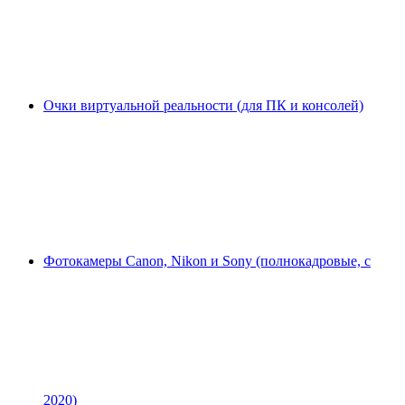
Очки виртуальной реальности (для ПК и консолей)
Фотокамеры Canon, Nikon и Sony (полнокадровые, с
2020)