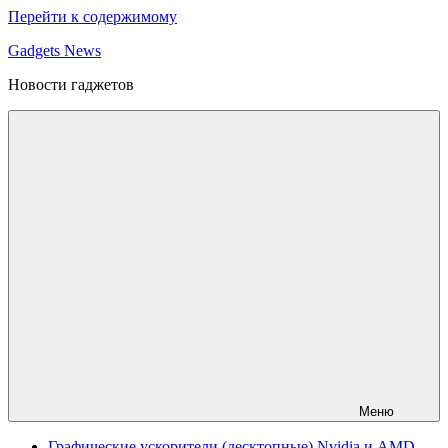
Перейти к содержимому
Gadgets News
Новости гаджетов
Меню
Графические ускорители (десктопные) Nvidia и AMD