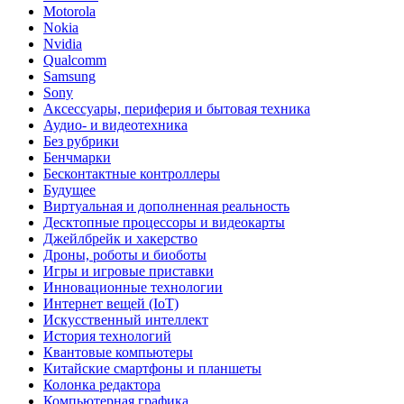
Motorola
Nokia
Nvidia
Qualcomm
Samsung
Sony
Аксессуары, периферия и бытовая техника
Аудио- и видеотехника
Без рубрики
Бенчмарки
Бесконтактные контроллеры
Будущее
Виртуальная и дополненная реальность
Десктопные процессоры и видеокарты
Джейлбрейк и хакерство
Дроны, роботы и биоботы
Игры и игровые приставки
Инновационные технологии
Интернет вещей (IoT)
Искусственный интеллект
История технологий
Квантовые компьютеры
Китайские смартфоны и планшеты
Колонка редактора
Компьютерная графика