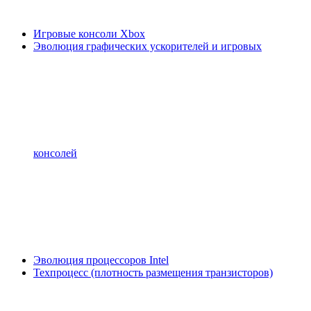
Игровые консоли Xbox
Эволюция графических ускорителей и игровых
консолей
Эволюция процессоров Intel
Техпроцесс (плотность размещения транзисторов)