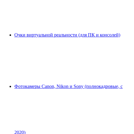
Очки виртуальной реальности (для ПК и консолей)
Фотокамеры Canon, Nikon и Sony (полнокадровые, с
2020)