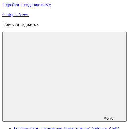
Перейти к содержимому
Gadgets News
Новости гаджетов
Меню
Графические ускорители (десктопные) Nvidia и AMD