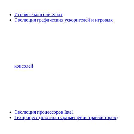
Игровые консоли Xbox
Эволюция графических ускорителей и игровых
консолей
Эволюция процессоров Intel
Техпроцесс (плотность размещения транзисторов)