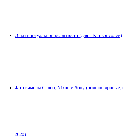
Очки виртуальной реальности (для ПК и консолей)
Фотокамеры Canon, Nikon и Sony (полнокадровые, с
2020)