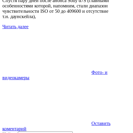
Спустя пару дней после анонса Sony α7S (главными
особенностями которой, напомним, стали диапазон
чувствительности ISO от 50 до 409600 и отсутствие
т.н. даунскейла),
Читать далее
Фото- и
видеокамеры
Оставить
коментарий