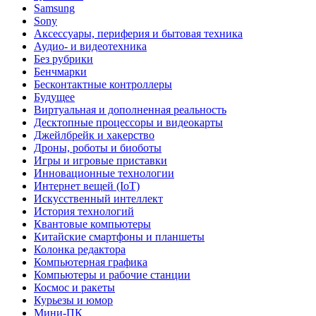
Samsung
Sony
Аксессуары, периферия и бытовая техника
Аудио- и видеотехника
Без рубрики
Бенчмарки
Бесконтактные контроллеры
Будущее
Виртуальная и дополненная реальность
Десктопные процессоры и видеокарты
Джейлбрейк и хакерство
Дроны, роботы и биоботы
Игры и игровые приставки
Инновационные технологии
Интернет вещей (IoT)
Искусственный интеллект
История технологий
Квантовые компьютеры
Китайские смартфоны и планшеты
Колонка редактора
Компьютерная графика
Компьютеры и рабочие станции
Космос и ракеты
Курьезы и юмор
Мини-ПК