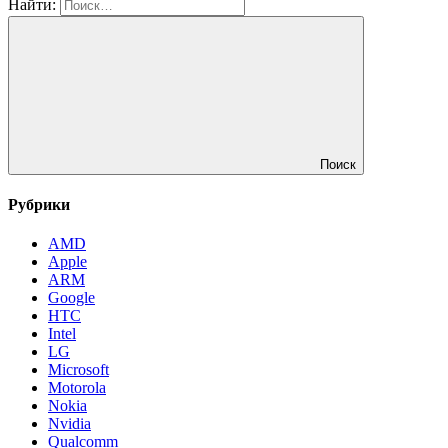
Найти:
Поиск
Рубрики
AMD
Apple
ARM
Google
HTC
Intel
LG
Microsoft
Motorola
Nokia
Nvidia
Qualcomm