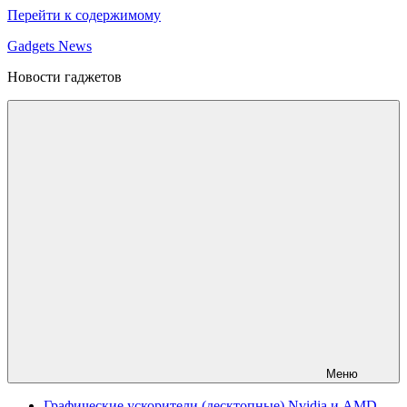
Перейти к содержимому
Gadgets News
Новости гаджетов
Меню
Графические ускорители (десктопные) Nvidia и AMD