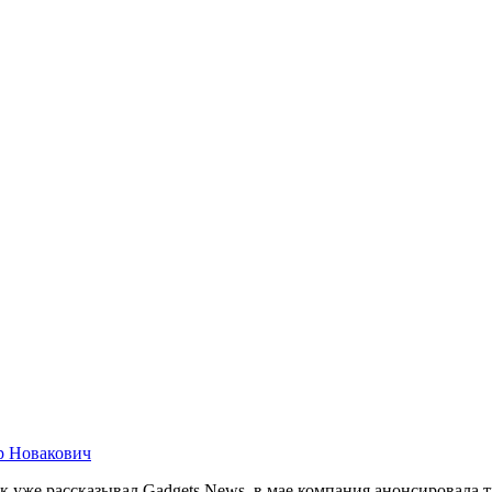
р Новакович
Как уже рассказывал Gadgets News, в мае компания анонсировала 