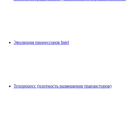
Эволюция процессоров Intel
Техпроцесс (плотность размещения транзисторов)