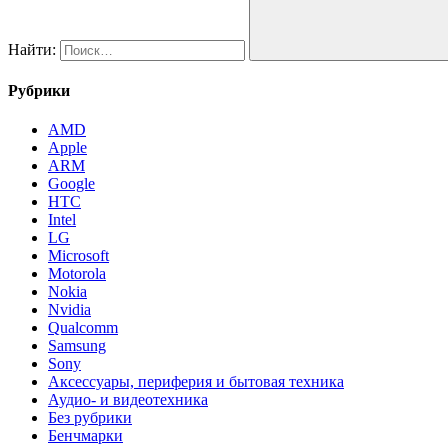
Найти:
Рубрики
AMD
Apple
ARM
Google
HTC
Intel
LG
Microsoft
Motorola
Nokia
Nvidia
Qualcomm
Samsung
Sony
Аксессуары, периферия и бытовая техника
Аудио- и видеотехника
Без рубрики
Бенчмарки