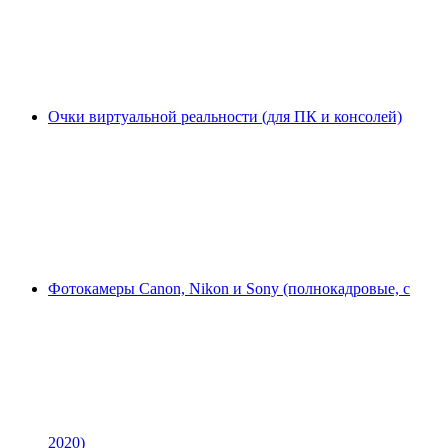
Очки виртуальной реальности (для ПК и консолей)
Фотокамеры Canon, Nikon и Sony (полнокадровые, с
2020)