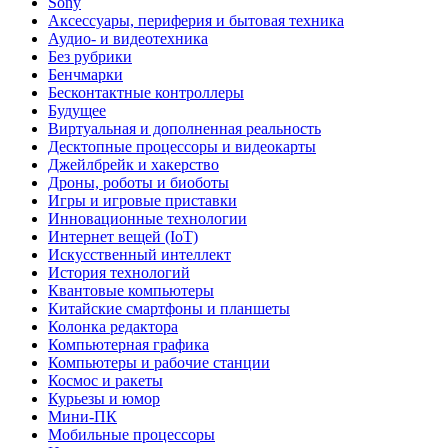
Sony
Аксессуары, периферия и бытовая техника
Аудио- и видеотехника
Без рубрики
Бенчмарки
Бесконтактные контроллеры
Будущее
Виртуальная и дополненная реальность
Десктопные процессоры и видеокарты
Джейлбрейк и хакерство
Дроны, роботы и биоботы
Игры и игровые приставки
Инновационные технологии
Интернет вещей (IoT)
Искусственный интеллект
История технологий
Квантовые компьютеры
Китайские смартфоны и планшеты
Колонка редактора
Компьютерная графика
Компьютеры и рабочие станции
Космос и ракеты
Курьезы и юмор
Мини-ПК
Мобильные процессоры