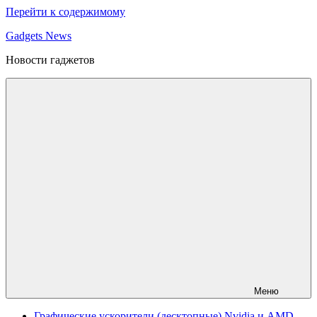
Перейти к содержимому
Gadgets News
Новости гаджетов
Меню
Графические ускорители (десктопные) Nvidia и AMD