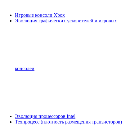
Игровые консоли Xbox
Эволюция графических ускорителей и игровых
консолей
Эволюция процессоров Intel
Техпроцесс (плотность размещения транзисторов)