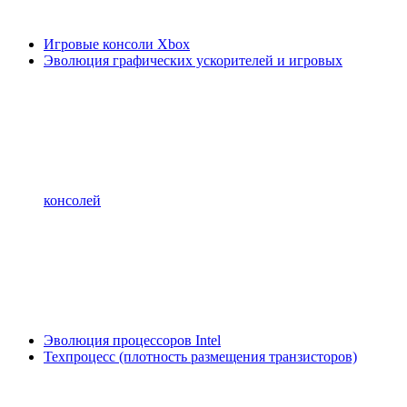
Игровые консоли Xbox
Эволюция графических ускорителей и игровых
консолей
Эволюция процессоров Intel
Техпроцесс (плотность размещения транзисторов)