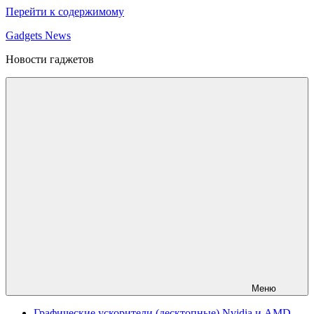
Перейти к содержимому
Gadgets News
Новости гаджетов
Меню
Графические ускорители (десктопные) Nvidia и AMD