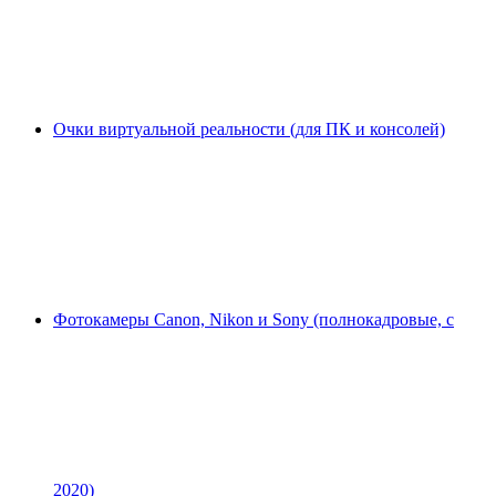
Очки виртуальной реальности (для ПК и консолей)
Фотокамеры Canon, Nikon и Sony (полнокадровые, с
2020)