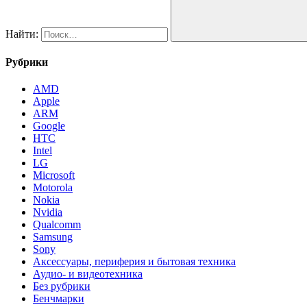
Найти:
Рубрики
AMD
Apple
ARM
Google
HTC
Intel
LG
Microsoft
Motorola
Nokia
Nvidia
Qualcomm
Samsung
Sony
Аксессуары, периферия и бытовая техника
Аудио- и видеотехника
Без рубрики
Бенчмарки