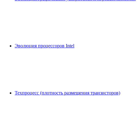
Эволюция процессоров Intel
Техпроцесс (плотность размещения транзисторов)