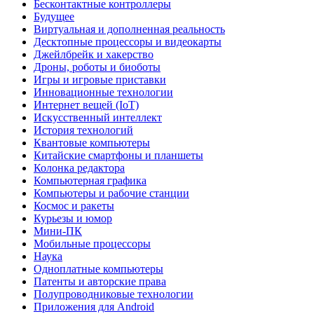
Бесконтактные контроллеры
Будущее
Виртуальная и дополненная реальность
Десктопные процессоры и видеокарты
Джейлбрейк и хакерство
Дроны, роботы и биоботы
Игры и игровые приставки
Инновационные технологии
Интернет вещей (IoT)
Искусственный интеллект
История технологий
Квантовые компьютеры
Китайские смартфоны и планшеты
Колонка редактора
Компьютерная графика
Компьютеры и рабочие станции
Космос и ракеты
Курьезы и юмор
Мини-ПК
Мобильные процессоры
Наука
Одноплатные компьютеры
Патенты и авторские права
Полупроводниковые технологии
Приложения для Android