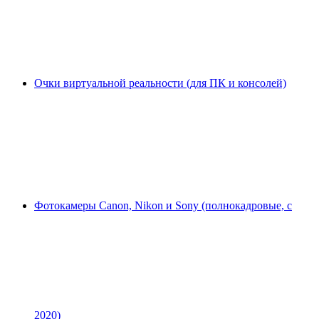
Очки виртуальной реальности (для ПК и консолей)
Фотокамеры Canon, Nikon и Sony (полнокадровые, с
2020)