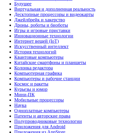
Будущее
Виртуальная и дополненная реальность
Десктопные процессоры и видеокарты
Джейлбрейк и хакерство
Дроны, роботы и биоботы
Игры и игровые приставки
Инновационные технологии
Интернет вещей (IoT)
Искусственный интеллект
История технологий
Квантовые компьютеры
Китайские смартфоны и планшеты
Колонка редактора
Компьютерная графика
Компьютеры и рабочие станции
Космос и ракеты
Курьезы и юмор
Мини-ПК
Мобильные процессоры
Наука
Одноплатные компьютеры
Патенты и авторские права
Полупроводниковые технологии
Приложения для Android
Приложения из AppStore