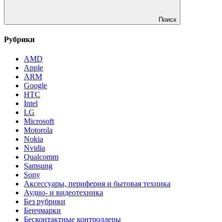
Поиск
Рубрики
AMD
Apple
ARM
Google
HTC
Intel
LG
Microsoft
Motorola
Nokia
Nvidia
Qualcomm
Samsung
Sony
Аксессуары, периферия и бытовая техника
Аудио- и видеотехника
Без рубрики
Бенчмарки
Бесконтактные контроллеры