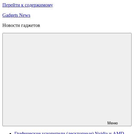
Перейти к содержимому
Gadgets News
Новости гаджетов
Меню
Графические ускорители (десктопные) Nvidia и AMD