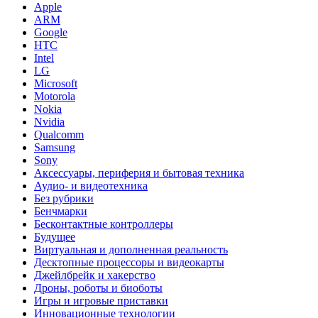
Apple
ARM
Google
HTC
Intel
LG
Microsoft
Motorola
Nokia
Nvidia
Qualcomm
Samsung
Sony
Аксессуары, периферия и бытовая техника
Аудио- и видеотехника
Без рубрики
Бенчмарки
Бесконтактные контроллеры
Будущее
Виртуальная и дополненная реальность
Десктопные процессоры и видеокарты
Джейлбрейк и хакерство
Дроны, роботы и биоботы
Игры и игровые приставки
Инновационные технологии