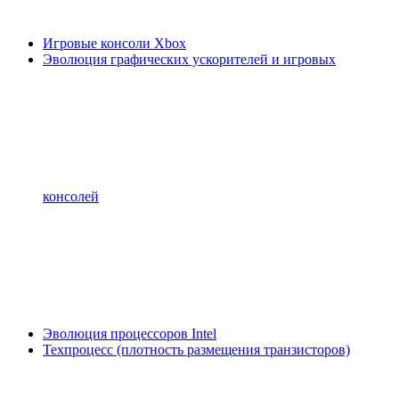
Игровые консоли Xbox
Эволюция графических ускорителей и игровых
консолей
Эволюция процессоров Intel
Техпроцесс (плотность размещения транзисторов)