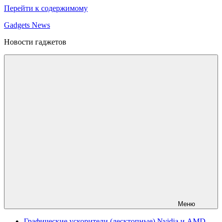
Перейти к содержимому
Gadgets News
Новости гаджетов
Меню
Графические ускорители (десктопные) Nvidia и AMD