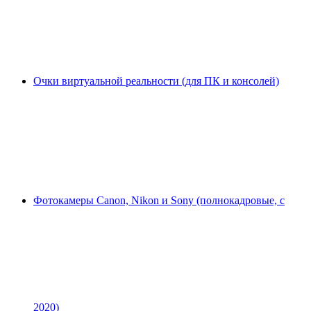
Очки виртуальной реальности (для ПК и консолей)
Фотокамеры Canon, Nikon и Sony (полнокадровые, с
2020)