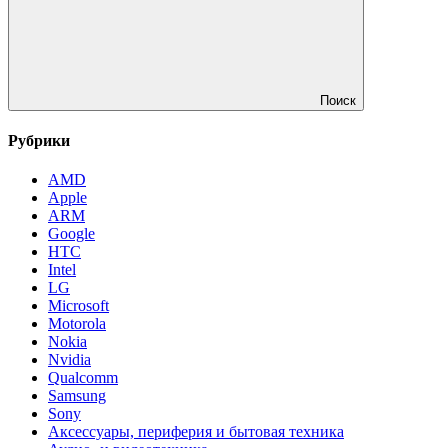
Поиск
Рубрики
AMD
Apple
ARM
Google
HTC
Intel
LG
Microsoft
Motorola
Nokia
Nvidia
Qualcomm
Samsung
Sony
Аксессуары, периферия и бытовая техника