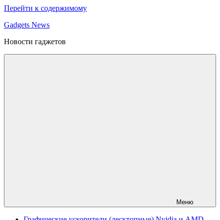
Перейти к содержимому
Gadgets News
Новости гаджетов
Меню
Графические ускорители (десктопные) Nvidia и AMD