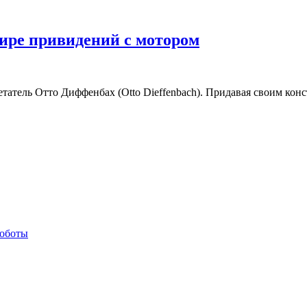
ире привидений с мотором
атель Отто Диффенбах (Otto Dieffenbach). Придавая своим кон
иоботы