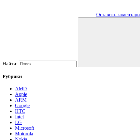
Оставить коментар
Найти:
Рубрики
AMD
Apple
ARM
Google
HTC
Intel
LG
Microsoft
Motorola
Nokia