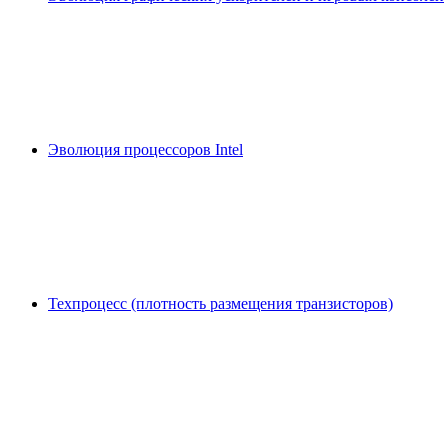
Эволюция процессоров Intel
Техпроцесс (плотность размещения транзисторов)