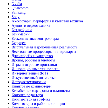
Nvidia
Qualcomm
Samsung
Sony
Аксессуары, периферия и бытовая техника
Аудио- и видеотехника
Без рубрики
Бенчмарки
Бесконтактные контроллеры
Будущее
Виртуальная и дополненная реальность
Десктопные процессоры и видеокарты
Джейлбрейк и хакерство
Дроны, роботы и биоботы
Игры и игровые приставки
Инновационные технологии
Интернет вещей (IoT)
Искусственный интеллект
История технологий
Квантовые компьютеры
Китайские смартфоны и планшеты
Колонка редактора
Компьютерная графика
Компьютеры и рабочие станции
Космос и ракеты