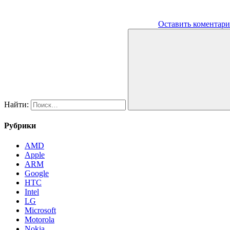
Оставить коментар
Найти:
Рубрики
AMD
Apple
ARM
Google
HTC
Intel
LG
Microsoft
Motorola
Nokia