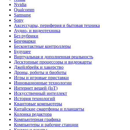
Nvidia
Qualcomm
Samsung
Sony
Аксессуары, периферия и бытовая техника
Аудио- и видеотехника
Без рубрики
Бенчмарки
Бесконтактные контроллеры
Будущее
Виртуальная и дополненная реальность
Десктопные процессоры и видеокарты
Джейлбрейк и хакерство
Дроны, роботы и биоботы
Игры и игровые приставки
Инновационные технологии
Интернет вещей (IoT)
Искусственный интеллект
История технологий
Квантовые компьютеры
Китайские смартфоны и планшеты
Колонка редактора
Компьютерная графика
Компьютеры и рабочие станции
Космос и ракеты