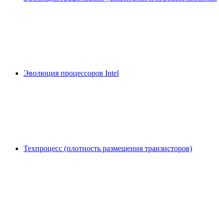
Эволюция процессоров Intel
Техпроцесс (плотность размещения транзисторов)