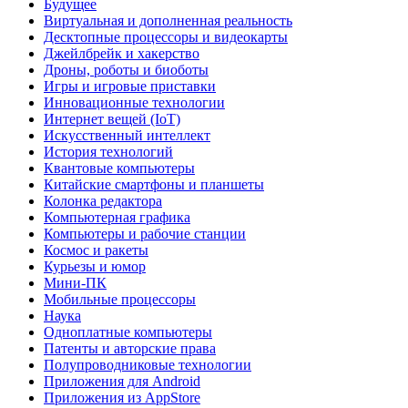
Будущее
Виртуальная и дополненная реальность
Десктопные процессоры и видеокарты
Джейлбрейк и хакерство
Дроны, роботы и биоботы
Игры и игровые приставки
Инновационные технологии
Интернет вещей (IoT)
Искусственный интеллект
История технологий
Квантовые компьютеры
Китайские смартфоны и планшеты
Колонка редактора
Компьютерная графика
Компьютеры и рабочие станции
Космос и ракеты
Курьезы и юмор
Мини-ПК
Мобильные процессоры
Наука
Одноплатные компьютеры
Патенты и авторские права
Полупроводниковые технологии
Приложения для Android
Приложения из AppStore