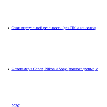
Очки виртуальной реальности (для ПК и консолей)
Фотокамеры Canon, Nikon и Sony (полнокадровые, с
2020)