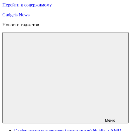
Перейти к содержимому
Gadgets News
Новости гаджетов
Меню
Графические ускорители (десктопные) Nvidia и AMD