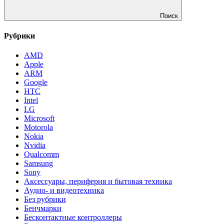
Поиск
Рубрики
AMD
Apple
ARM
Google
HTC
Intel
LG
Microsoft
Motorola
Nokia
Nvidia
Qualcomm
Samsung
Sony
Аксессуары, периферия и бытовая техника
Аудио- и видеотехника
Без рубрики
Бенчмарки
Бесконтактные контроллеры