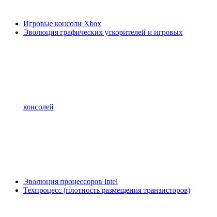
Игровые консоли Xbox
Эволюция графических ускорителей и игровых
консолей
Эволюция процессоров Intel
Техпроцесс (плотность размещения транзисторов)