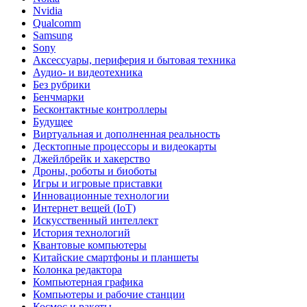
Nvidia
Qualcomm
Samsung
Sony
Аксессуары, периферия и бытовая техника
Аудио- и видеотехника
Без рубрики
Бенчмарки
Бесконтактные контроллеры
Будущее
Виртуальная и дополненная реальность
Десктопные процессоры и видеокарты
Джейлбрейк и хакерство
Дроны, роботы и биоботы
Игры и игровые приставки
Инновационные технологии
Интернет вещей (IoT)
Искусственный интеллект
История технологий
Квантовые компьютеры
Китайские смартфоны и планшеты
Колонка редактора
Компьютерная графика
Компьютеры и рабочие станции
Космос и ракеты