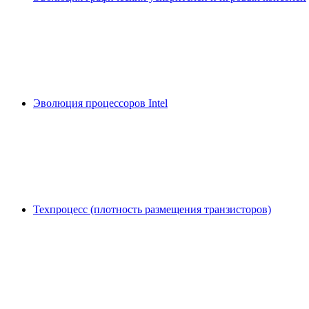
Эволюция процессоров Intel
Техпроцесс (плотность размещения транзисторов)