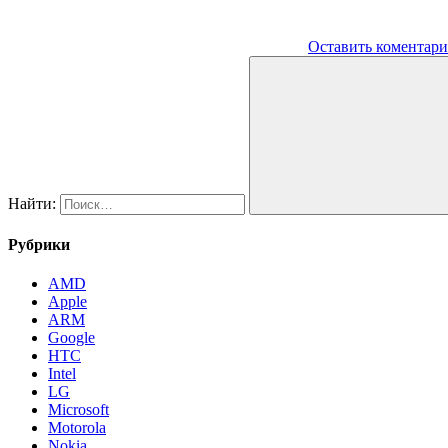
Оставить коментар
Найти:
Рубрики
AMD
Apple
ARM
Google
HTC
Intel
LG
Microsoft
Motorola
Nokia