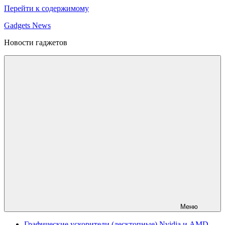
Перейти к содержимому
Gadgets News
Новости гаджетов
Меню
Графические ускорители (десктопные) Nvidia и AMD