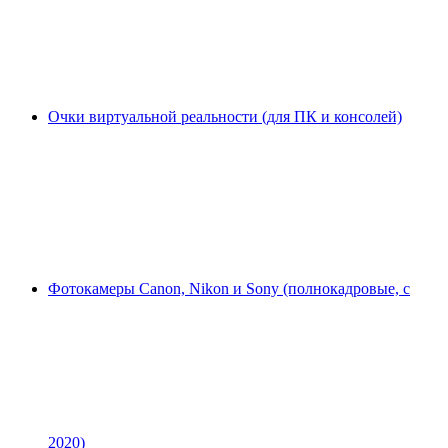
Очки виртуальной реальности (для ПК и консолей)
Фотокамеры Canon, Nikon и Sony (полнокадровые, с
2020)