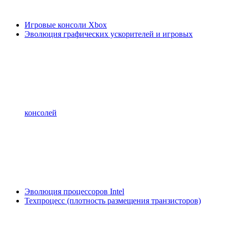
Игровые консоли Xbox
Эволюция графических ускорителей и игровых
консолей
Эволюция процессоров Intel
Техпроцесс (плотность размещения транзисторов)