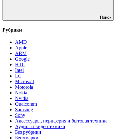
Поиск
Рубрики
AMD
Apple
ARM
Google
HTC
Intel
LG
Microsoft
Motorola
Nokia
Nvidia
Qualcomm
Samsung
Sony
Аксессуары, периферия и бытовая техника
Аудио- и видеотехника
Без рубрики
Бенчмарки