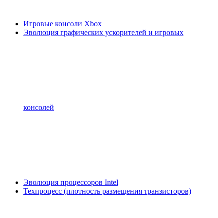
Игровые консоли Xbox
Эволюция графических ускорителей и игровых
консолей
Эволюция процессоров Intel
Техпроцесс (плотность размещения транзисторов)