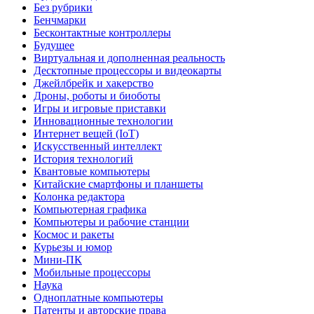
Без рубрики
Бенчмарки
Бесконтактные контроллеры
Будущее
Виртуальная и дополненная реальность
Десктопные процессоры и видеокарты
Джейлбрейк и хакерство
Дроны, роботы и биоботы
Игры и игровые приставки
Инновационные технологии
Интернет вещей (IoT)
Искусственный интеллект
История технологий
Квантовые компьютеры
Китайские смартфоны и планшеты
Колонка редактора
Компьютерная графика
Компьютеры и рабочие станции
Космос и ракеты
Курьезы и юмор
Мини-ПК
Мобильные процессоры
Наука
Одноплатные компьютеры
Патенты и авторские права