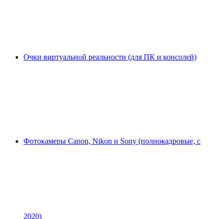
Очки виртуальной реальности (для ПК и консолей)
Фотокамеры Canon, Nikon и Sony (полнокадровые, с
2020)