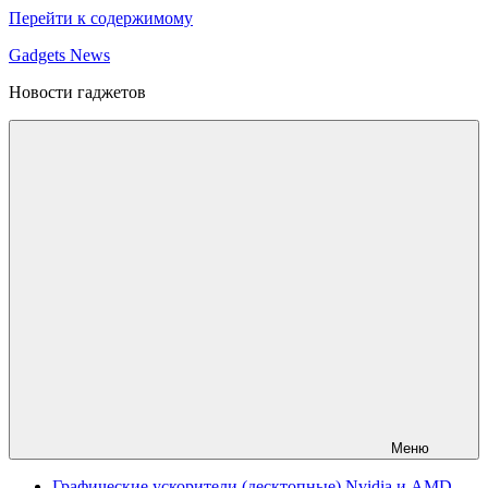
Перейти к содержимому
Gadgets News
Новости гаджетов
Меню
Графические ускорители (десктопные) Nvidia и AMD