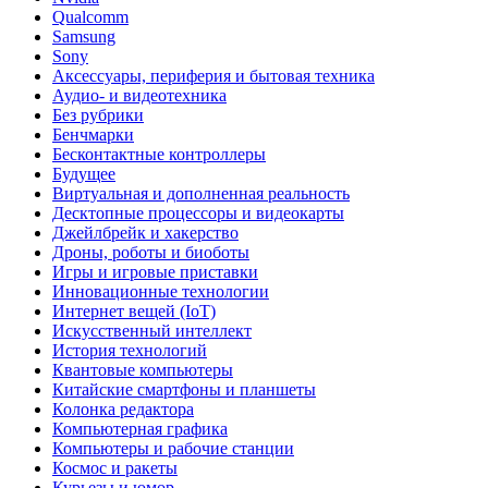
Qualcomm
Samsung
Sony
Аксессуары, периферия и бытовая техника
Аудио- и видеотехника
Без рубрики
Бенчмарки
Бесконтактные контроллеры
Будущее
Виртуальная и дополненная реальность
Десктопные процессоры и видеокарты
Джейлбрейк и хакерство
Дроны, роботы и биоботы
Игры и игровые приставки
Инновационные технологии
Интернет вещей (IoT)
Искусственный интеллект
История технологий
Квантовые компьютеры
Китайские смартфоны и планшеты
Колонка редактора
Компьютерная графика
Компьютеры и рабочие станции
Космос и ракеты
Курьезы и юмор