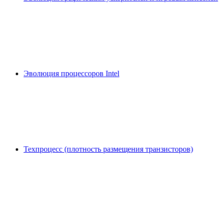
Эволюция процессоров Intel
Техпроцесс (плотность размещения транзисторов)