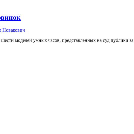
овинок
р Новакович
ести моделей умных часов, представленных на суд публики за 