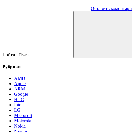
Оставить коментар
Найти:
Рубрики
AMD
Apple
ARM
Google
HTC
Intel
LG
Microsoft
Motorola
Nokia
Nvidia