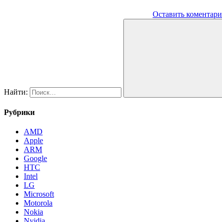
Оставить коментар
Найти:
Рубрики
AMD
Apple
ARM
Google
HTC
Intel
LG
Microsoft
Motorola
Nokia
Nvidia