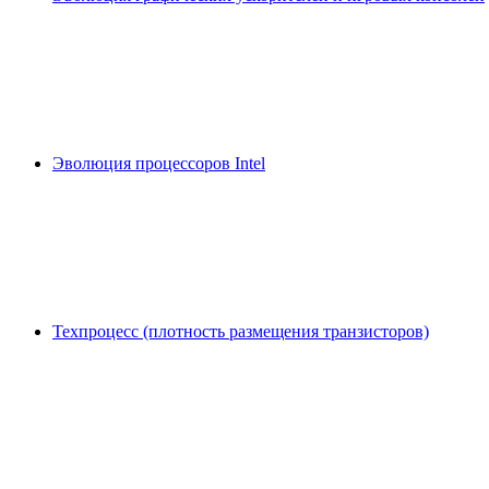
Эволюция процессоров Intel
Техпроцесс (плотность размещения транзисторов)