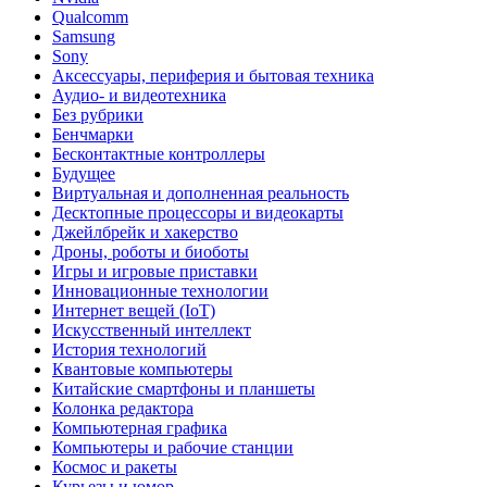
Qualcomm
Samsung
Sony
Аксессуары, периферия и бытовая техника
Аудио- и видеотехника
Без рубрики
Бенчмарки
Бесконтактные контроллеры
Будущее
Виртуальная и дополненная реальность
Десктопные процессоры и видеокарты
Джейлбрейк и хакерство
Дроны, роботы и биоботы
Игры и игровые приставки
Инновационные технологии
Интернет вещей (IoT)
Искусственный интеллект
История технологий
Квантовые компьютеры
Китайские смартфоны и планшеты
Колонка редактора
Компьютерная графика
Компьютеры и рабочие станции
Космос и ракеты
Курьезы и юмор