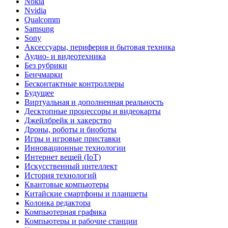
Nokia
Nvidia
Qualcomm
Samsung
Sony
Аксессуары, периферия и бытовая техника
Аудио- и видеотехника
Без рубрики
Бенчмарки
Бесконтактные контроллеры
Будущее
Виртуальная и дополненная реальность
Десктопные процессоры и видеокарты
Джейлбрейк и хакерство
Дроны, роботы и биоботы
Игры и игровые приставки
Инновационные технологии
Интернет вещей (IoT)
Искусственный интеллект
История технологий
Квантовые компьютеры
Китайские смартфоны и планшеты
Колонка редактора
Компьютерная графика
Компьютеры и рабочие станции