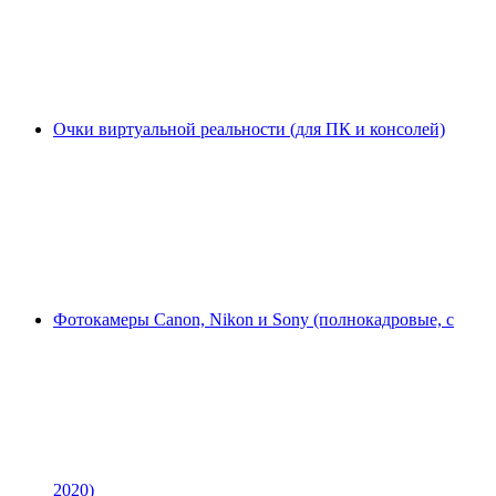
Очки виртуальной реальности (для ПК и консолей)
Фотокамеры Canon, Nikon и Sony (полнокадровые, с
2020)