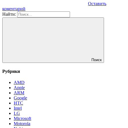
Оставить
коментарий
Найти:
Поиск
Рубрики
AMD
Apple
ARM
Google
HTC
Intel
LG
Microsoft
Motorola