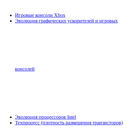
Игровые консоли Xbox
Эволюция графических ускорителей и игровых
консолей
Эволюция процессоров Intel
Техпроцесс (плотность размещения транзисторов)