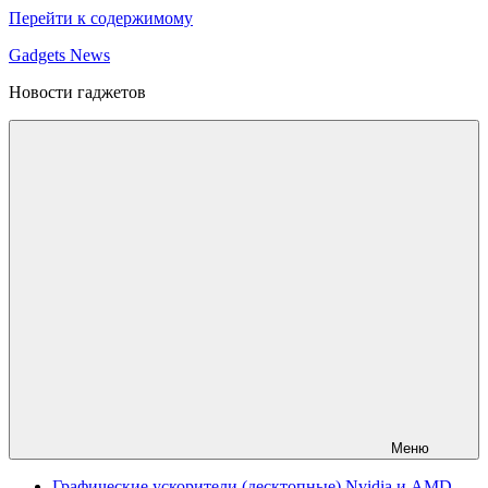
Перейти к содержимому
Gadgets News
Новости гаджетов
Меню
Графические ускорители (десктопные) Nvidia и AMD