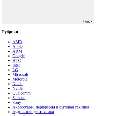
Поиск
Рубрики
AMD
Apple
ARM
Google
HTC
Intel
LG
Microsoft
Motorola
Nokia
Nvidia
Qualcomm
Samsung
Sony
Аксессуары, периферия и бытовая техника
Аудио- и видеотехника