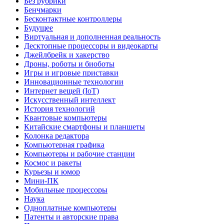
Без рубрики
Бенчмарки
Бесконтактные контроллеры
Будущее
Виртуальная и дополненная реальность
Десктопные процессоры и видеокарты
Джейлбрейк и хакерство
Дроны, роботы и биоботы
Игры и игровые приставки
Инновационные технологии
Интернет вещей (IoT)
Искусственный интеллект
История технологий
Квантовые компьютеры
Китайские смартфоны и планшеты
Колонка редактора
Компьютерная графика
Компьютеры и рабочие станции
Космос и ракеты
Курьезы и юмор
Мини-ПК
Мобильные процессоры
Наука
Одноплатные компьютеры
Патенты и авторские права