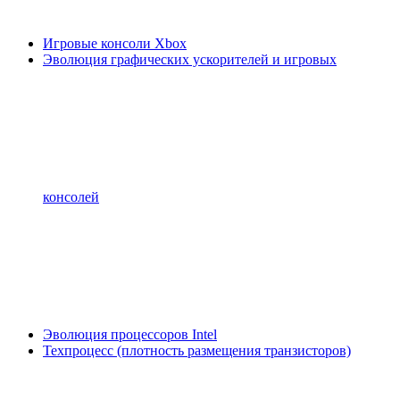
Игровые консоли Xbox
Эволюция графических ускорителей и игровых
консолей
Эволюция процессоров Intel
Техпроцесс (плотность размещения транзисторов)