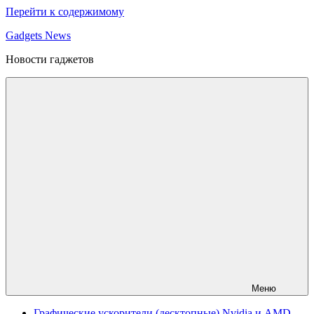
Перейти к содержимому
Gadgets News
Новости гаджетов
Меню
Графические ускорители (десктопные) Nvidia и AMD