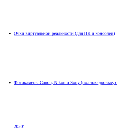
Очки виртуальной реальности (для ПК и консолей)
Фотокамеры Canon, Nikon и Sony (полнокадровые, с
2020)