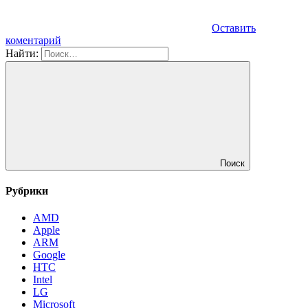
Оставить
коментарий
Найти:
Поиск
Рубрики
AMD
Apple
ARM
Google
HTC
Intel
LG
Microsoft