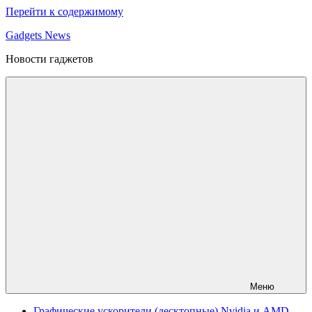
Перейти к содержимому
Gadgets News
Новости гаджетов
Меню
Графические ускорители (десктопные) Nvidia и AMD