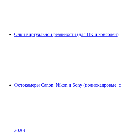
Очки виртуальной реальности (для ПК и консолей)
Фотокамеры Canon, Nikon и Sony (полнокадровые, с
2020)