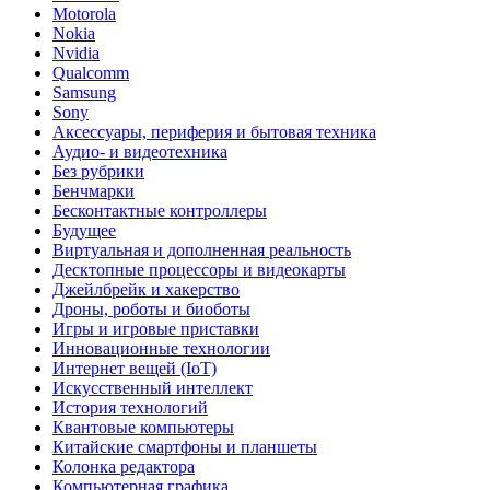
Motorola
Nokia
Nvidia
Qualcomm
Samsung
Sony
Аксессуары, периферия и бытовая техника
Аудио- и видеотехника
Без рубрики
Бенчмарки
Бесконтактные контроллеры
Будущее
Виртуальная и дополненная реальность
Десктопные процессоры и видеокарты
Джейлбрейк и хакерство
Дроны, роботы и биоботы
Игры и игровые приставки
Инновационные технологии
Интернет вещей (IoT)
Искусственный интеллект
История технологий
Квантовые компьютеры
Китайские смартфоны и планшеты
Колонка редактора
Компьютерная графика