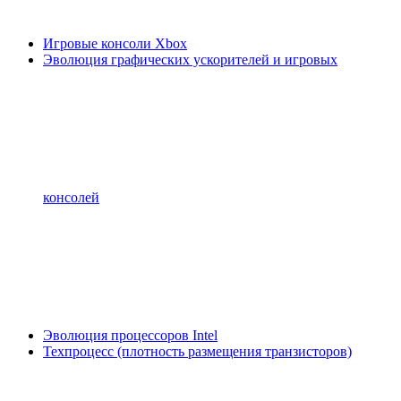
Игровые консоли Xbox
Эволюция графических ускорителей и игровых
консолей
Эволюция процессоров Intel
Техпроцесс (плотность размещения транзисторов)